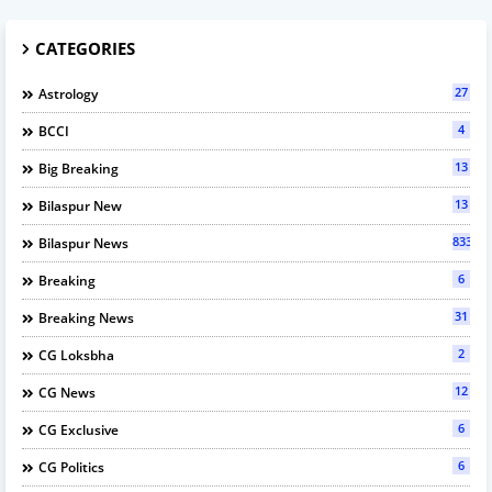
CATEGORIES
27
Astrology
4
BCCI
13
Big Breaking
13
Bilaspur New
833
Bilaspur News
6
Breaking
31
Breaking News
2
CG Loksbha
12
CG News
6
CG Exclusive
6
CG Politics