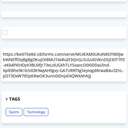
https://be075e8d.sibforms.com/serve/MUIEAM0UKoN8OYM0Jw
bWNEffDqBgBgDKuJOt8MUT4xRoZt3QnGcSULt4SVKnDSJl30T7PZ
-eKk4PXiHDyV3BU0fJr73eLdUGXhTLY5oavcO0I0DDaUlnd-
XplEBhe9k1b5XDK9wJAH9gvy-GA7URRf3g5eyiogd8rwaB4u3ZnL-
pD73DxW7tElpKRwOK3unn0IDnjxF4QWXAhNjJ
TAGS
Sports
Technology