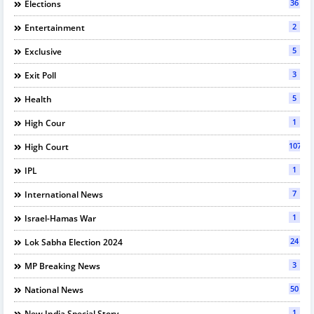
36
Elections
2
Entertainment
5
Exclusive
3
Exit Poll
5
Health
1
High Cour
107
High Court
1
IPL
7
International News
1
Israel-Hamas War
24
Lok Sabha Election 2024
3
MP Breaking News
50
National News
1
New India Special Story