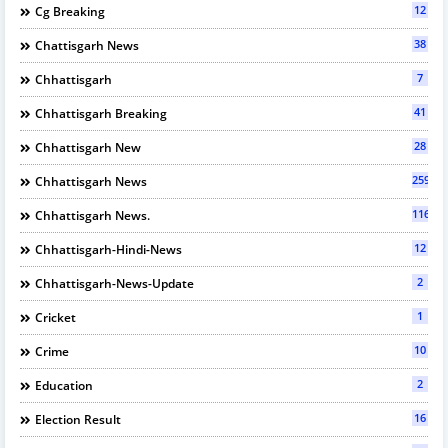
12
Cg Breaking
38
Chattisgarh News
7
Chhattisgarh
41
Chhattisgarh Breaking
28
Chhattisgarh New
2595
Chhattisgarh News
116
Chhattisgarh News.
12
Chhattisgarh-Hindi-News
2
Chhattisgarh-News-Update
1
Cricket
10
Crime
2
Education
16
Election Result