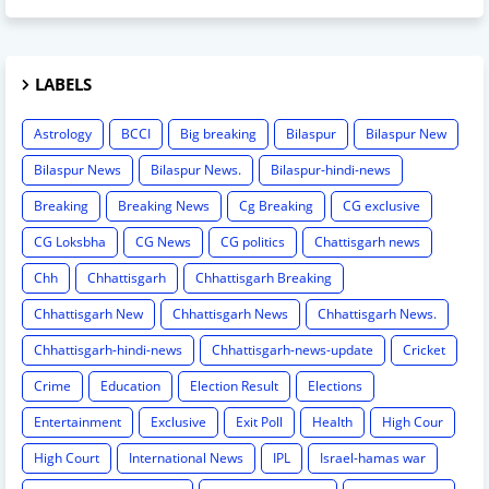
LABELS
Astrology
BCCI
Big breaking
Bilaspur
Bilaspur New
Bilaspur News
Bilaspur News.
Bilaspur-hindi-news
Breaking
Breaking News
Cg Breaking
CG exclusive
CG Loksbha
CG News
CG politics
Chattisgarh news
Chh
Chhattisgarh
Chhattisgarh Breaking
Chhattisgarh New
Chhattisgarh News
Chhattisgarh News.
Chhattisgarh-hindi-news
Chhattisgarh-news-update
Cricket
Crime
Education
Election Result
Elections
Entertainment
Exclusive
Exit Poll
Health
High Cour
High Court
International News
IPL
Israel-hamas war