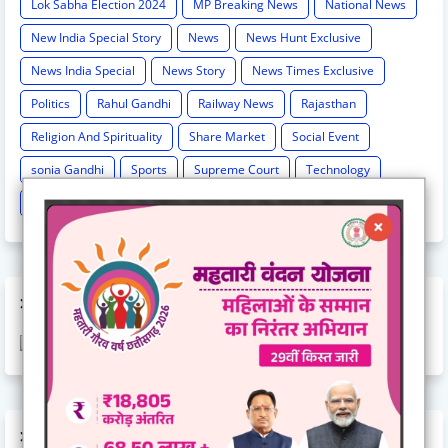
Lok Sabha Election 2024
MP Breaking News
National News
New India Special Story
News
News Hunt Exclusive
News India Special
News Story
News Times Exclusive
Politics
Rahul Gandhi
Railway News
Rajasthan
Religion And Spirituality
Share Market
Social Event
sonia Gandhi
Sports
Supreme Court
Technology
Train Cancel
Uttarpradesh
Weather
AD CODE
AD CODE