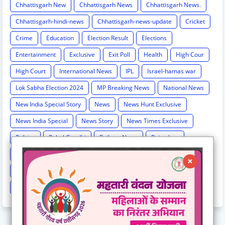
Chhattisgarh New
Chhattisgarh News
Chhattisgarh News.
Chhattisgarh-hindi-news
Chhattisgarh-news-update
Cricket
Crime
Education
Election Result
Elections
Entertainment
Exclusive
Exit Poll
Health
High Cour
High Court
International News
IPL
Israel-hamas war
Lok Sabha Election 2024
MP Breaking News
National News
New India Special Story
News
News Hunt Exclusive
News India Special
News Story
News Times Exclusive
Politics
Rahul Gandhi
Railway News
Rajasthan
Religion And Spirituality
Share Market
Social Event
sonia Gandhi
Sports
Supreme Court
Technology
Train Cancel
Uttarpradesh
Weather