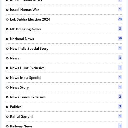
1
Israel-Hamas War
24
Lok Sabha Election 2024
3
MP Breaking News
50
National News
1
New India Special Story
3
News
1
News Hunt Exclusive
1
News India Special
1
News Story
2
News Times Exclusive
3
Politics
1
Rahul Gandhi
1
Railway News