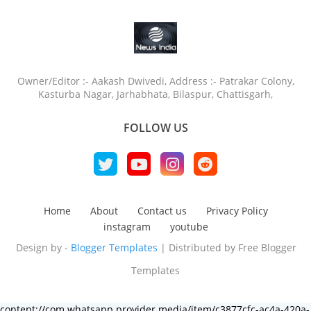
Owner/Editor :- Aakash Dwivedi, Address :- Patrakar Colony,
Kasturba Nagar, Jarhabhata, Bilaspur, Chattisgarh,
FOLLOW US
Home
About
Contact us
Privacy Policy
instagram
youtube
Design by -
Blogger Templates
| Distributed by
Free Blogger
Templates
content://com.whatsapp.provider.media/item/c3877cfc-ac4a-420a-