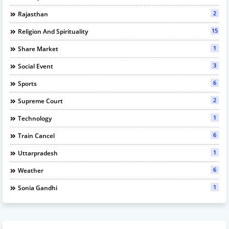
2
Rajasthan
15
Religion And Spirituality
1
Share Market
3
Social Event
6
Sports
2
Supreme Court
1
Technology
6
Train Cancel
1
Uttarpradesh
6
Weather
1
Sonia Gandhi