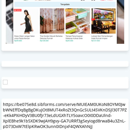
https://be075e8d.sibforms.com/serve/MUIEAM0UKoN8OYM0Jw
bWNEffDqBgBgDKuJOt8MUT4xRoZt3QnGcSULt4SVKnDSJl30T7PZ
-eKk4PXiHDyV3BU0fJr73eLdUGXhTLY5oavcO0I0DDaUlnd-
XplEBhe9k1b5XDK9wJAH9gvy-GA7URRf3g5eyiogd8rwaB4u3ZnL-
pD73DxW7tElpKRwOK3unn0IDnjxF4QWXAhNjJ