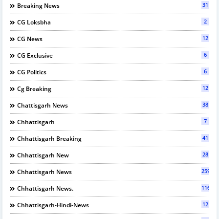
31
Breaking News
2
CG Loksbha
12
CG News
6
CG Exclusive
6
CG Politics
12
Cg Breaking
38
Chattisgarh News
7
Chhattisgarh
41
Chhattisgarh Breaking
28
Chhattisgarh New
2595
Chhattisgarh News
116
Chhattisgarh News.
12
Chhattisgarh-Hindi-News