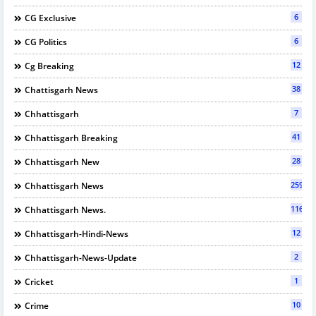
6
CG Exclusive
6
CG Politics
12
Cg Breaking
38
Chattisgarh News
7
Chhattisgarh
41
Chhattisgarh Breaking
28
Chhattisgarh New
2594
Chhattisgarh News
116
Chhattisgarh News.
12
Chhattisgarh-Hindi-News
2
Chhattisgarh-News-Update
1
Cricket
10
Crime