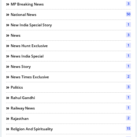
3
MP Breaking News
50
National News
1
New India Special Story
3
News
1
News Hunt Exclusive
1
News India Special
1
News Story
2
News Times Exclusive
3
Politics
1
Rahul Gandhi
1
Railway News
2
Rajasthan
15
Religion And Spirituality