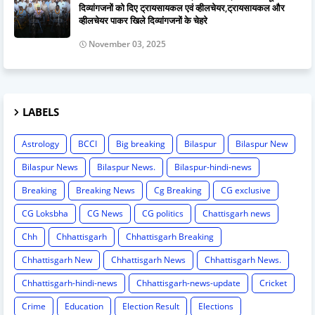
दिव्यांगजनों को दिए ट्रायसायकल एवं व्हीलचेयर,ट्रायसायकल और
व्हीलचेयर पाकर खिले दिव्यांगजनों के चेहरे
November 03, 2025
LABELS
Astrology
BCCI
Big breaking
Bilaspur
Bilaspur New
Bilaspur News
Bilaspur News.
Bilaspur-hindi-news
Breaking
Breaking News
Cg Breaking
CG exclusive
CG Loksbha
CG News
CG politics
Chattisgarh news
Chh
Chhattisgarh
Chhattisgarh Breaking
Chhattisgarh New
Chhattisgarh News
Chhattisgarh News.
Chhattisgarh-hindi-news
Chhattisgarh-news-update
Cricket
Crime
Education
Election Result
Elections