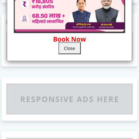
AD CODE
Book Now
Responsive Advertisement
Close
RESPONSIVE ADS HERE