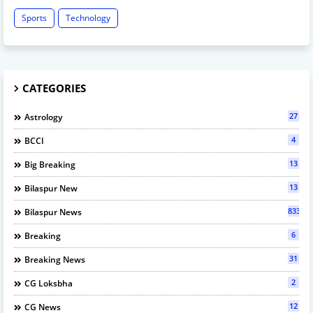
Sports
Technology
CATEGORIES
27
Astrology
4
BCCI
13
Big Breaking
13
Bilaspur New
833
Bilaspur News
6
Breaking
31
Breaking News
2
CG Loksbha
12
CG News