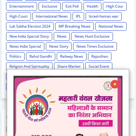
Entertainment
Exclusive
Exit Poll
Health
High Cour
High Court
International News
IPL
Israel-hamas war
Lok Sabha Election 2024
MP Breaking News
National News
New India Special Story
News
News Hunt Exclusive
News India Special
News Story
News Times Exclusive
Politics
Rahul Gandhi
Railway News
Rajasthan
Religion And Spirituality
Share Market
Social Event
sonia Gandhi
Sports
Supreme Court
Technology
Train Cancel
Uttarpradesh
Weather
AD CODE