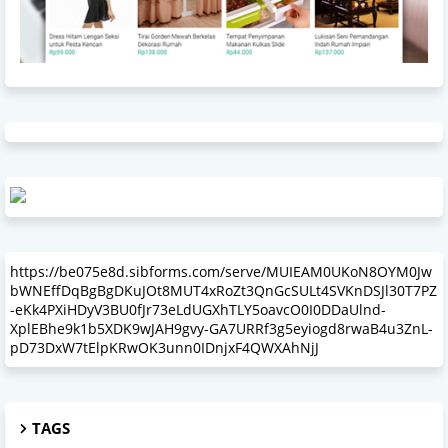
https://be075e8d.sibforms.com/serve/MUIEAM0UKoN8OYM0Jw
bWNEffDqBgBgDKuJOt8MUT4xRoZt3QnGcSULt4SVKnDSJl30T7PZ
-eKk4PXiHDyV3BU0fJr73eLdUGXhTLY5oavcO0I0DDaUlnd-
XplEBhe9k1b5XDK9wJAH9gvy-GA7URRf3g5eyiogd8rwaB4u3ZnL-
pD73DxW7tElpKRwOK3unn0IDnjxF4QWXAhNjJ
TAGS