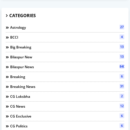
CATEGORIES
27
Astrology
4
BCCI
13
Big Breaking
13
Bilaspur New
840
Bilaspur News
6
Breaking
31
Breaking News
2
CG Loksbha
12
CG News
6
CG Exclusive
6
CG Politics