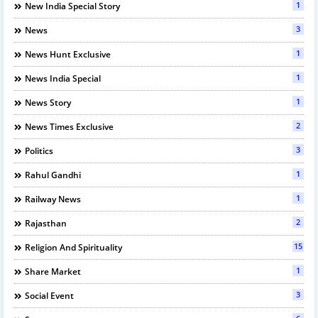
1
New India Special Story
3
News
1
News Hunt Exclusive
1
News India Special
1
News Story
2
News Times Exclusive
3
Politics
1
Rahul Gandhi
1
Railway News
2
Rajasthan
15
Religion And Spirituality
1
Share Market
3
Social Event