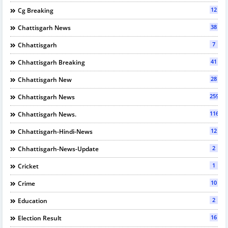
12
Cg Breaking
38
Chattisgarh News
7
Chhattisgarh
41
Chhattisgarh Breaking
28
Chhattisgarh New
2597
Chhattisgarh News
116
Chhattisgarh News.
12
Chhattisgarh-Hindi-News
2
Chhattisgarh-News-Update
1
Cricket
10
Crime
2
Education
16
Election Result