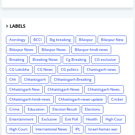
LABELS
Astrology
BCCI
Big breaking
Bilaspur
Bilaspur New
Bilaspur News
Bilaspur News.
Bilaspur-hindi-news
Breaking
Breaking News
Cg Breaking
CG exclusive
CG Loksbha
CG News
CG politics
Chattisgarh news
Chh
Chhattisgarh
Chhattisgarh Breaking
Chhattisgarh New
Chhattisgarh News
Chhattisgarh News.
Chhattisgarh-hindi-news
Chhattisgarh-news-update
Cricket
Crime
Education
Election Result
Elections
Entertainment
Exclusive
Exit Poll
Health
High Cour
High Court
International News
IPL
Israel-hamas war