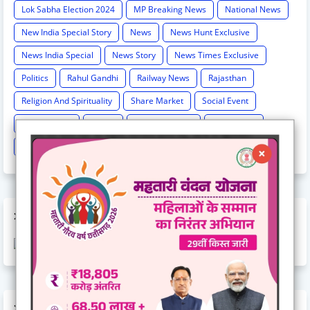
Lok Sabha Election 2024
MP Breaking News
National News
New India Special Story
News
News Hunt Exclusive
News India Special
News Story
News Times Exclusive
Politics
Rahul Gandhi
Railway News
Rajasthan
Religion And Spirituality
Share Market
Social Event
sonia Gandhi
Sports
Supreme Court
Technology
Train Cancel
Uttarpradesh
Weather
AD CODE
AD CODE