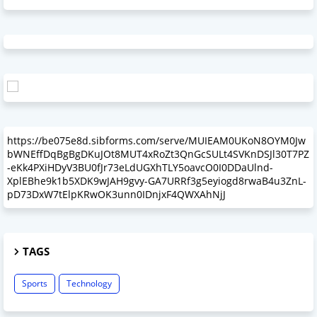
https://be075e8d.sibforms.com/serve/MUIEAM0UKoN8OYM0Jw
bWNEffDqBgBgDKuJOt8MUT4xRoZt3QnGcSULt4SVKnDSJl30T7PZ
-eKk4PXiHDyV3BU0fJr73eLdUGXhTLY5oavcO0I0DDaUlnd-
XplEBhe9k1b5XDK9wJAH9gvy-GA7URRf3g5eyiogd8rwaB4u3ZnL-
pD73DxW7tElpKRwOK3unn0IDnjxF4QWXAhNjJ
TAGS
Sports
Technology