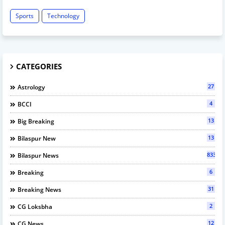
Sports
Technology
CATEGORIES
27
Astrology
4
BCCI
13
Big Breaking
13
Bilaspur New
833
Bilaspur News
6
Breaking
31
Breaking News
2
CG Loksbha
12
CG News