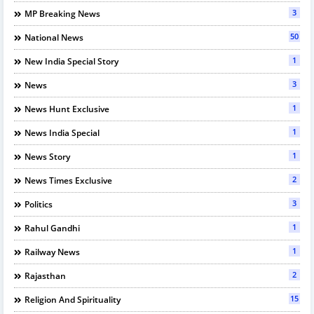
3
MP Breaking News
50
National News
1
New India Special Story
3
News
1
News Hunt Exclusive
1
News India Special
1
News Story
2
News Times Exclusive
3
Politics
1
Rahul Gandhi
1
Railway News
2
Rajasthan
15
Religion And Spirituality