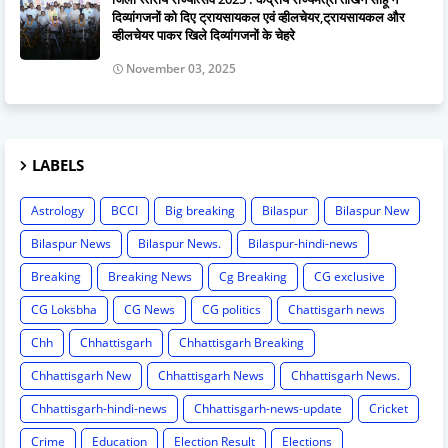
दिव्यांगजनों को दिए ट्रायसायकल एवं व्हीलचेयर,ट्रायसायकल और
व्हीलचेयर पाकर खिले दिव्यांगजनों के चेहरे
November 03, 2025
LABELS
Astrology
BCCI
Big breaking
Bilaspur
Bilaspur New
Bilaspur News
Bilaspur News.
Bilaspur-hindi-news
Breaking
Breaking News
Cg Breaking
CG exclusive
CG Loksbha
CG News
CG politics
Chattisgarh news
Chh
Chhattisgarh
Chhattisgarh Breaking
Chhattisgarh New
Chhattisgarh News
Chhattisgarh News.
Chhattisgarh-hindi-news
Chhattisgarh-news-update
Cricket
Crime
Education
Election Result
Elections