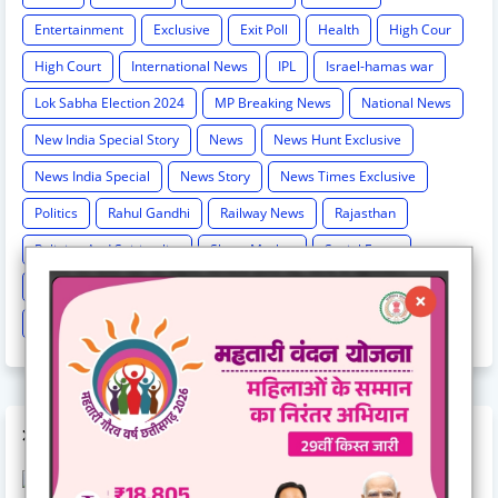
Entertainment
Exclusive
Exit Poll
Health
High Cour
High Court
International News
IPL
Israel-hamas war
Lok Sabha Election 2024
MP Breaking News
National News
New India Special Story
News
News Hunt Exclusive
News India Special
News Story
News Times Exclusive
Politics
Rahul Gandhi
Railway News
Rajasthan
Religion And Spirituality
Share Market
Social Event
sonia Gandhi
Sports
Supreme Court
Technology
Train Cancel
Uttarpradesh
Weather
AD CODE