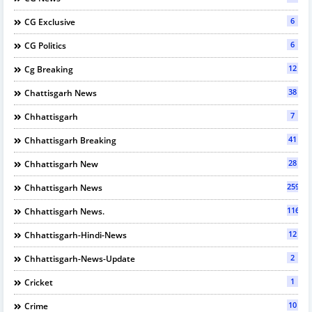
6
CG Exclusive
6
CG Politics
12
Cg Breaking
38
Chattisgarh News
7
Chhattisgarh
41
Chhattisgarh Breaking
28
Chhattisgarh New
2595
Chhattisgarh News
116
Chhattisgarh News.
12
Chhattisgarh-Hindi-News
2
Chhattisgarh-News-Update
1
Cricket
10
Crime