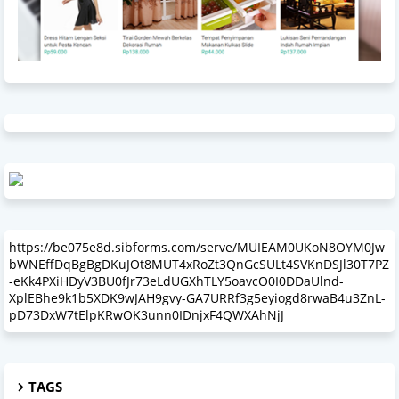
https://be075e8d.sibforms.com/serve/MUIEAM0UKoN8OYM0Jw
bWNEffDqBgBgDKuJOt8MUT4xRoZt3QnGcSULt4SVKnDSJl30T7PZ
-eKk4PXiHDyV3BU0fJr73eLdUGXhTLY5oavcO0I0DDaUlnd-
XplEBhe9k1b5XDK9wJAH9gvy-GA7URRf3g5eyiogd8rwaB4u3ZnL-
pD73DxW7tElpKRwOK3unn0IDnjxF4QWXAhNjJ
TAGS