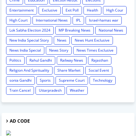
Crime
Education
Election Result
Elections
Entertainment
Exclusive
Exit Poll
Health
High Cour
High Court
International News
IPL
Israel-hamas war
Lok Sabha Election 2024
MP Breaking News
National News
New India Special Story
News
News Hunt Exclusive
News India Special
News Story
News Times Exclusive
Politics
Rahul Gandhi
Railway News
Rajasthan
Religion And Spirituality
Share Market
Social Event
sonia Gandhi
Sports
Supreme Court
Technology
Train Cancel
Uttarpradesh
Weather
AD CODE