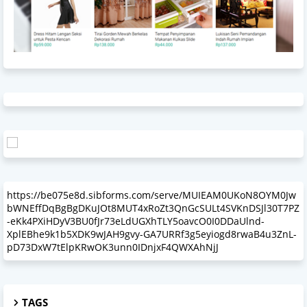
https://be075e8d.sibforms.com/serve/MUIEAM0UKoN8OYM0Jw
bWNEffDqBgBgDKuJOt8MUT4xRoZt3QnGcSULt4SVKnDSJl30T7PZ
-eKk4PXiHDyV3BU0fJr73eLdUGXhTLY5oavcO0I0DDaUlnd-
XplEBhe9k1b5XDK9wJAH9gvy-GA7URRf3g5eyiogd8rwaB4u3ZnL-
pD73DxW7tElpKRwOK3unn0IDnjxF4QWXAhNjJ
TAGS