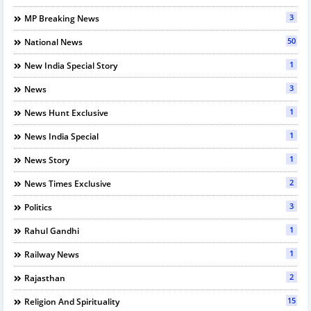
3
MP Breaking News
50
National News
1
New India Special Story
3
News
1
News Hunt Exclusive
1
News India Special
1
News Story
2
News Times Exclusive
3
Politics
1
Rahul Gandhi
1
Railway News
2
Rajasthan
15
Religion And Spirituality