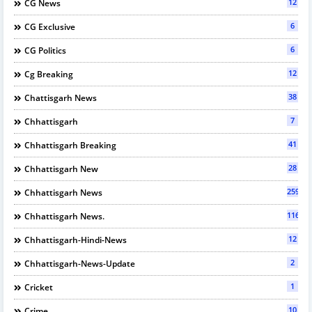
12
CG News
6
CG Exclusive
6
CG Politics
12
Cg Breaking
38
Chattisgarh News
7
Chhattisgarh
41
Chhattisgarh Breaking
28
Chhattisgarh New
2595
Chhattisgarh News
116
Chhattisgarh News.
12
Chhattisgarh-Hindi-News
2
Chhattisgarh-News-Update
1
Cricket
10
Crime