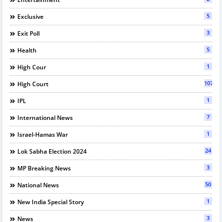
5
Exclusive
3
Exit Poll
5
Health
1
High Cour
107
High Court
1
IPL
7
International News
1
Israel-Hamas War
24
Lok Sabha Election 2024
3
MP Breaking News
50
National News
1
New India Special Story
3
News