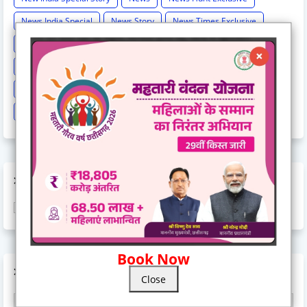
News India Special
News Story
News Times Exclusive
Politics
Rahul Gandhi
Railway News
Rajasthan
Religion And Spirituality
Share Market
Social Event
sonia Gandhi
Sports
Supreme Court
Technology
Train Cancel
Uttarpradesh
Weather
AD CODE
Book Now
AD CODE
Close