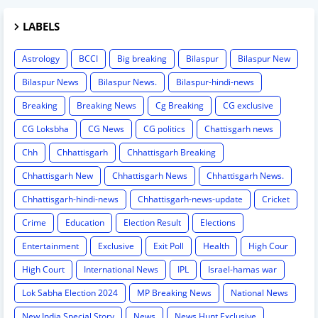
LABELS
Astrology
BCCI
Big breaking
Bilaspur
Bilaspur New
Bilaspur News
Bilaspur News.
Bilaspur-hindi-news
Breaking
Breaking News
Cg Breaking
CG exclusive
CG Loksbha
CG News
CG politics
Chattisgarh news
Chh
Chhattisgarh
Chhattisgarh Breaking
Chhattisgarh New
Chhattisgarh News
Chhattisgarh News.
Chhattisgarh-hindi-news
Chhattisgarh-news-update
Cricket
Crime
Education
Election Result
Elections
Entertainment
Exclusive
Exit Poll
Health
High Cour
High Court
International News
IPL
Israel-hamas war
Lok Sabha Election 2024
MP Breaking News
National News
New India Special Story
News
News Hunt Exclusive