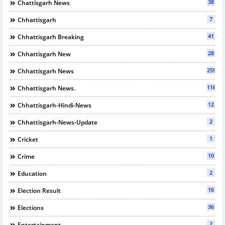
38
Chattisgarh News
7
Chhattisgarh
41
Chhattisgarh Breaking
28
Chhattisgarh New
2595
Chhattisgarh News
116
Chhattisgarh News.
12
Chhattisgarh-Hindi-News
2
Chhattisgarh-News-Update
1
Cricket
10
Crime
2
Education
16
Election Result
36
Elections
2
Entertainment