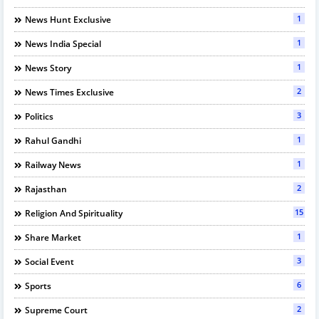
1
News Hunt Exclusive
1
News India Special
1
News Story
2
News Times Exclusive
3
Politics
1
Rahul Gandhi
1
Railway News
2
Rajasthan
15
Religion And Spirituality
1
Share Market
3
Social Event
6
Sports
2
Supreme Court