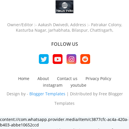
Owner/Editor :- Aakash Dwivedi, Address :- Patrakar Colony,
Kasturba Nagar, Jarhabhata, Bilaspur, Chattisgarh,
FOLLOW US
Home
About
Contact us
Privacy Policy
instagram
youtube
Design by -
Blogger Templates
| Distributed by
Free Blogger
Templates
content://com.whatsapp.provider.media/item/c3877cfc-ac4a-420a-
b403-abbe10652ccd