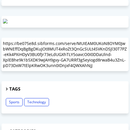
https://be075e8d.sibforms.com/serve/MUIEAM0UKoN8OYM0Jw
bWNEffDqBgBgDKuJOt8MUT4xRoZt3QnGcSULt4SVKnDSJl30T7PZ
-eKk4PXiHDyV3BU0fJr73eLdUGXhTLY5oavcO0I0DDaUlnd-
XplEBhe9k1b5XDK9wJAH9gvy-GA7URRf3g5eyiogd8rwaB4u3ZnL-
pD73DxW7tElpKRwOK3unn0IDnjxF4QWXAhNjJ
TAGS
Sports
Technology