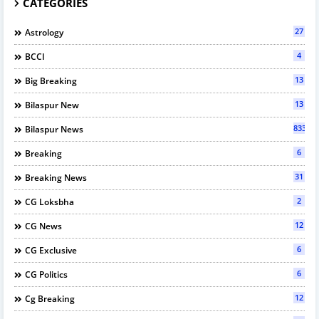
CATEGORIES
27
Astrology
4
BCCI
13
Big Breaking
13
Bilaspur New
833
Bilaspur News
6
Breaking
31
Breaking News
2
CG Loksbha
12
CG News
6
CG Exclusive
6
CG Politics
12
Cg Breaking