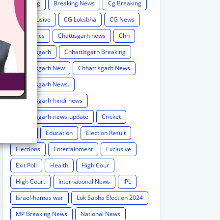
Breaking
Breaking News
Cg Breaking
CG exclusive
CG Loksbha
CG News
CG politics
Chattisgarh news
Chh
Chhattisgarh
Chhattisgarh Breaking
Chhattisgarh New
Chhattisgarh News
Chhattisgarh News.
Chhattisgarh-hindi-news
Chhattisgarh-news-update
Cricket
Crime
Education
Election Result
Elections
Entertainment
Exclusive
Exit Poll
Health
High Cour
High Court
International News
IPL
Israel-hamas war
Lok Sabha Election 2024
MP Breaking News
National News