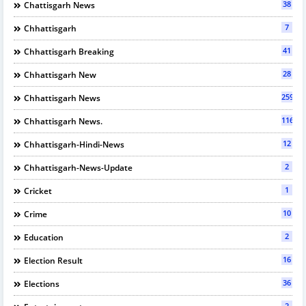
38
Chattisgarh News
7
Chhattisgarh
41
Chhattisgarh Breaking
28
Chhattisgarh New
2595
Chhattisgarh News
116
Chhattisgarh News.
12
Chhattisgarh-Hindi-News
2
Chhattisgarh-News-Update
1
Cricket
10
Crime
2
Education
16
Election Result
36
Elections
2