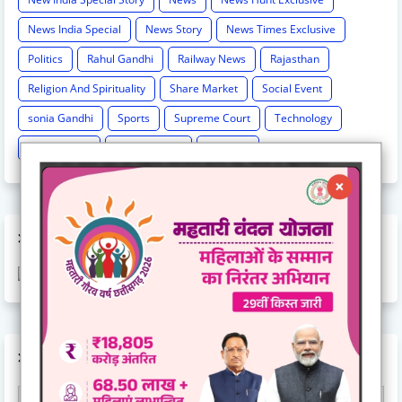
News India Special
News Story
News Times Exclusive
Politics
Rahul Gandhi
Railway News
Rajasthan
Religion And Spirituality
Share Market
Social Event
sonia Gandhi
Sports
Supreme Court
Technology
Train Cancel
Uttarpradesh
Weather
AD CODE
AD CODE