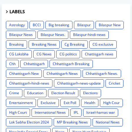
LABELS
Astrology
BCCI
Big breaking
Bilaspur
Bilaspur New
Bilaspur News
Bilaspur News.
Bilaspur-hindi-news
Breaking
Breaking News
Cg Breaking
CG exclusive
CG Loksbha
CG News
CG politics
Chattisgarh news
Chh
Chhattisgarh
Chhattisgarh Breaking
Chhattisgarh New
Chhattisgarh News
Chhattisgarh News.
Chhattisgarh-hindi-news
Chhattisgarh-news-update
Cricket
Crime
Education
Election Result
Elections
Entertainment
Exclusive
Exit Poll
Health
High Cour
High Court
International News
IPL
Israel-hamas war
Lok Sabha Election 2024
MP Breaking News
National News
New India Special Story
News
News Hunt Exclusive