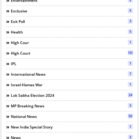
Entertainment
5
Exclusive
3
Exit Poll
5
Health
1
High Cour
107
High Court
1
IPL
7
International News
1
Israel-Hamas War
24
Lok Sabha Election 2024
3
MP Breaking News
50
National News
1
New India Special Story
3
News