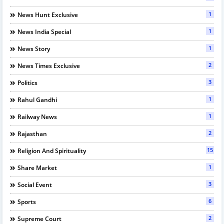
1
News Hunt Exclusive
1
News India Special
1
News Story
2
News Times Exclusive
3
Politics
1
Rahul Gandhi
1
Railway News
2
Rajasthan
15
Religion And Spirituality
1
Share Market
3
Social Event
6
Sports
2
Supreme Court