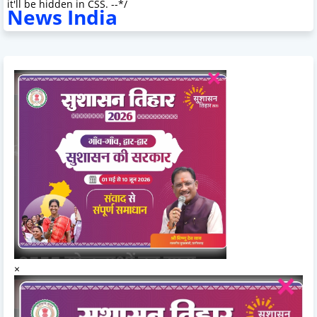
it'll be hidden in CSS. --*/
News India
×