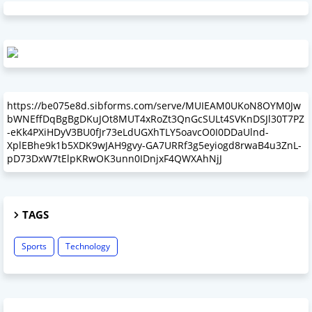
https://be075e8d.sibforms.com/serve/MUIEAM0UKoN8OYM0Jw
bWNEffDqBgBgDKuJOt8MUT4xRoZt3QnGcSULt4SVKnDSJl30T7PZ
-eKk4PXiHDyV3BU0fJr73eLdUGXhTLY5oavcO0I0DDaUlnd-
XplEBhe9k1b5XDK9wJAH9gvy-GA7URRf3g5eyiogd8rwaB4u3ZnL-
pD73DxW7tElpKRwOK3unn0IDnjxF4QWXAhNjJ
TAGS
Sports
Technology