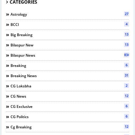
CATEGORIES
27
Astrology
4
BCCI
13
Big Breaking
13
Bilaspur New
834
Bilaspur News
6
Breaking
31
Breaking News
2
CG Loksbha
12
CG News
6
CG Exclusive
6
CG Politics
12
Cg Breaking