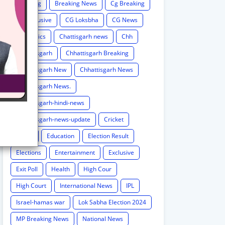
Breaking
Breaking News
Cg Breaking
CG exclusive
CG Loksbha
CG News
CG politics
Chattisgarh news
Chh
Chhattisgarh
Chhattisgarh Breaking
Chhattisgarh New
Chhattisgarh News
Chhattisgarh News.
Chhattisgarh-hindi-news
Chhattisgarh-news-update
Cricket
Crime
Education
Election Result
Elections
Entertainment
Exclusive
Exit Poll
Health
High Cour
High Court
International News
IPL
Israel-hamas war
Lok Sabha Election 2024
MP Breaking News
National News