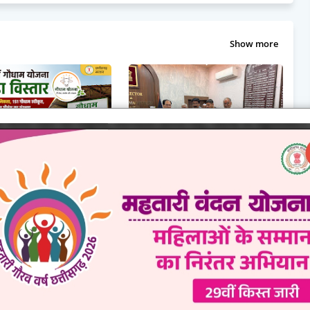
Show more
दलाव की बयार: मजदूरी से
बिलासपुर में निजी स्कूलों पर कमर्शियल टैक्स
ा की राह पर नारायणपुर की जेलो
का विरोध : किराए के भवनों में संचालित स्कूलों
 कमा रहीं 30 हजार रुपये,मजदूरी
से टैक्स वसूली रोकने की मांग, शिक्षा के प्रसार
र मत्स्य पालन तक का
में बाधा बताया
क सफर
July 30, 2026
03, 2026
0 Comments