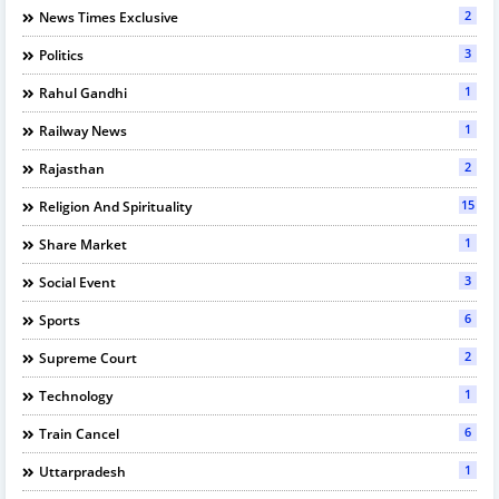
2
News Times Exclusive
3
Politics
1
Rahul Gandhi
1
Railway News
2
Rajasthan
15
Religion And Spirituality
1
Share Market
3
Social Event
6
Sports
2
Supreme Court
1
Technology
6
Train Cancel
1
Uttarpradesh