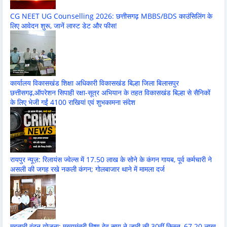
CG NEET UG Counselling 2026: छत्तीसगढ़ MBBS/BDS काउंसिलिंग के
लिए आवेदन शुरू, जानें लास्ट डेट और फीस!
कार्यालय विकासखंड शिक्षा अधिकारी विकासखंड बिल्हा जिला बिलासपुर
छत्तीसगढ़,ऑपरेशन सिपाही रक्षा-सूत्र अभियान के तहत विकासखंड बिल्हा से सैनिकों
के लिए भेजी गईं 4100 राखियां एवं शुभकामना संदेश
रायपुर न्यूज़: रिलायंस ज्वेल्स में 17.50 लाख के सोने के कंगन गायब, पूर्व कर्मचारी ने
असली की जगह रखे नकली कंगन; गोलबाजार थाने में मामला दर्ज
महतारी वंदन योजना: मुख्यमंत्री विष्णु देव साय ने जारी की 30वीं किस्त, 67.20 लाख