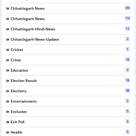
2597
Chhattisgarh News
116
Chhattisgarh News.
12
Chhattisgarh-Hindi-News
2
Chhattisgarh-News-Update
1
Cricket
10
Crime
2
Education
16
Election Result
36
Elections
2
Entertainment
5
Exclusive
3
Exit Poll
5
Health