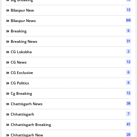
13
Bilaspur New
840
Bilaspur News
6
Breaking
31
Breaking News
2
CG Loksbha
12
CG News
6
CG Exclusive
6
CG Politics
12
Cg Breaking
38
Chattisgarh News
7
Chhattisgarh
41
Chhattisgarh Breaking
28
Chhattisgarh New