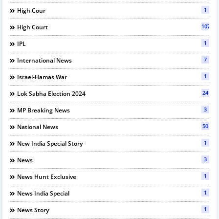
1
High Cour
107
High Court
1
IPL
7
International News
1
Israel-Hamas War
24
Lok Sabha Election 2024
3
MP Breaking News
50
National News
1
New India Special Story
3
News
1
News Hunt Exclusive
1
News India Special
1
News Story