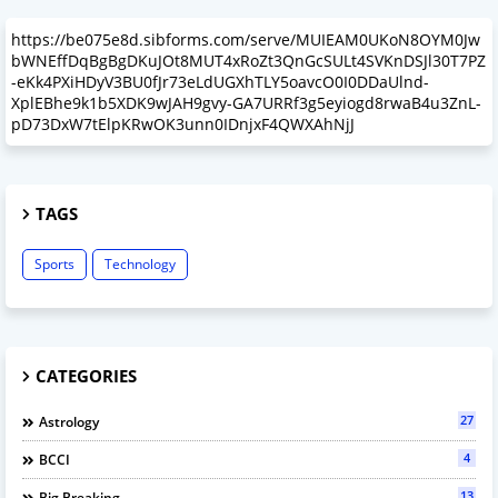
https://be075e8d.sibforms.com/serve/MUIEAM0UKoN8OYM0Jw
bWNEffDqBgBgDKuJOt8MUT4xRoZt3QnGcSULt4SVKnDSJl30T7PZ
-eKk4PXiHDyV3BU0fJr73eLdUGXhTLY5oavcO0I0DDaUlnd-
XplEBhe9k1b5XDK9wJAH9gvy-GA7URRf3g5eyiogd8rwaB4u3ZnL-
pD73DxW7tElpKRwOK3unn0IDnjxF4QWXAhNjJ
TAGS
Sports
Technology
CATEGORIES
27
Astrology
4
BCCI
13
Big Breaking