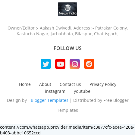
Owner/Editor :- Aakash Dwivedi, Address :- Patrakar Colony,
Kasturba Nagar, Jarhabhata, Bilaspur, Chattisgarh,
FOLLOW US
Home
About
Contact us
Privacy Policy
instagram
youtube
Design by -
Blogger Templates
| Distributed by
Free Blogger
Templates
content://com.whatsapp.provider.media/item/c3877cfc-ac4a-420a-
b403-abbe10652ccd