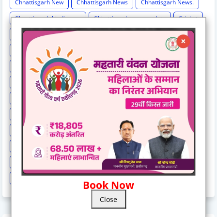
Chhattisgarh New
Chhattisgarh News
Chhattisgarh News.
Chhattisgarh-hindi-news
Chhattisgarh-news-update
Cricket
Crime
Education
Election Result
Elections
Entertainment
Exclusive
Exit Poll
Health
High Cour
High Court
International News
IPL
Israel-hamas war
Lok Sabha Election 2024
MP Breaking News
National News
New India Special Story
News
News Hunt Exclusive
News India Special
News Story
News Times Exclusive
Politics
Rahul Gandhi
Railway News
Rajasthan
Religion And Spirituality
Share Market
Social Event
sonia Gandhi
Sports
Supreme Court
Technology
Train Cancel
Uttarpradesh
Weather
Book Now
Close