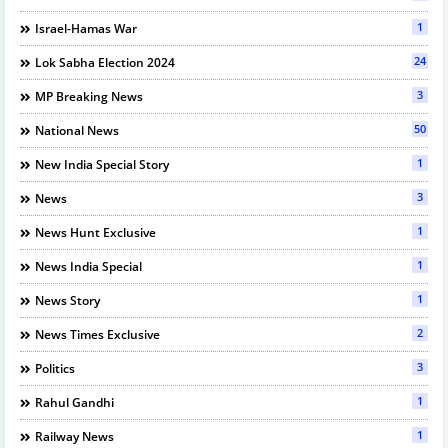
1
Israel-Hamas War
24
Lok Sabha Election 2024
3
MP Breaking News
50
National News
1
New India Special Story
3
News
1
News Hunt Exclusive
1
News India Special
1
News Story
2
News Times Exclusive
3
Politics
1
Rahul Gandhi
1
Railway News