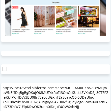
https://be075e8d.sibforms.com/serve/MUIEAM0UKoN8OYM0Jw
bWNEffDqBgBgDKuJOt8MUT4xRoZt3QnGcSULt4SVKnDSJl30T7PZ
-eKk4PXiHDyV3BU0fJr73eLdUGXhTLY5oavcO0I0DDaUlnd-
XplEBhe9k1b5XDK9wJAH9gvy-GA7URRf3g5eyiogd8rwaB4u3ZnL-
pD73DxW7tElpKRwOK3unn0IDnjxF4QWXAhNjJ