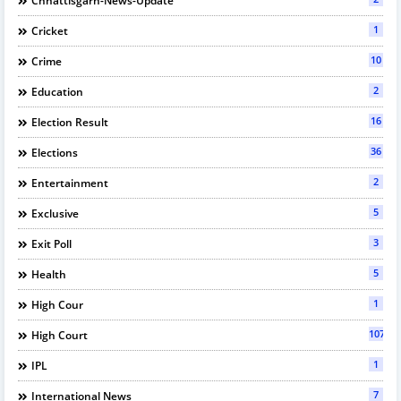
Chhattisgarh-News-Update
1
Cricket
10
Crime
2
Education
16
Election Result
36
Elections
2
Entertainment
5
Exclusive
3
Exit Poll
5
Health
1
High Cour
107
High Court
1
IPL
7
International News