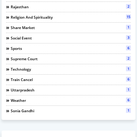
2
Rajasthan
15
Religion And Spirituality
1
Share Market
3
Social Event
6
Sports
2
Supreme Court
1
Technology
6
Train Cancel
1
Uttarpradesh
6
Weather
1
Sonia Gandhi