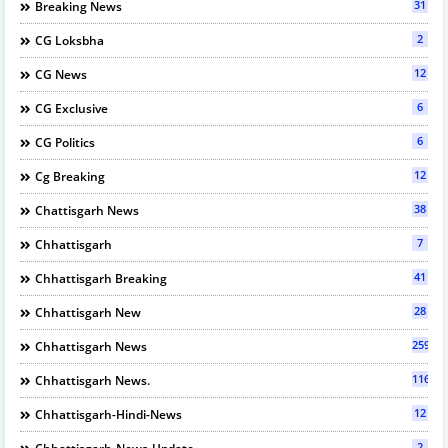
31
Breaking News
2
CG Loksbha
12
CG News
6
CG Exclusive
6
CG Politics
12
Cg Breaking
38
Chattisgarh News
7
Chhattisgarh
41
Chhattisgarh Breaking
28
Chhattisgarh New
2595
Chhattisgarh News
116
Chhattisgarh News.
12
Chhattisgarh-Hindi-News
2