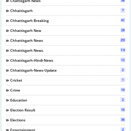
38
Chattisgarh News
7
Chhattisgarh
41
Chhattisgarh Breaking
28
Chhattisgarh New
2596
Chhattisgarh News
116
Chhattisgarh News.
12
Chhattisgarh-Hindi-News
2
Chhattisgarh-News-Update
1
Cricket
10
Crime
2
Education
16
Election Result
36
Elections
2
Entertainment