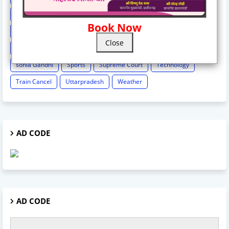
News India Special
News Story
News Times Exclusive
Book Now
Politics
Rahul Gandhi
Railway News
Rajasthan
Close
Religion And Spirituality
Share Market
Social Event
sonia Gandhi
Sports
Supreme Court
Technology
Train Cancel
Uttarpradesh
Weather
AD CODE
AD CODE