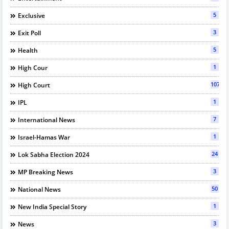
5
Exclusive
3
Exit Poll
5
Health
1
High Cour
107
High Court
1
IPL
7
International News
1
Israel-Hamas War
24
Lok Sabha Election 2024
3
MP Breaking News
50
National News
1
New India Special Story
3
News