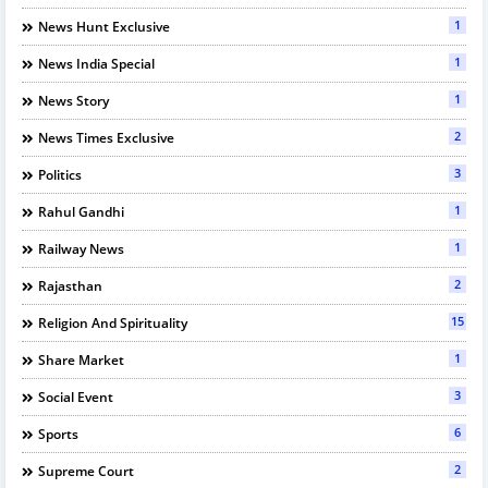
1
News Hunt Exclusive
1
News India Special
1
News Story
2
News Times Exclusive
3
Politics
1
Rahul Gandhi
1
Railway News
2
Rajasthan
15
Religion And Spirituality
1
Share Market
3
Social Event
6
Sports
2
Supreme Court