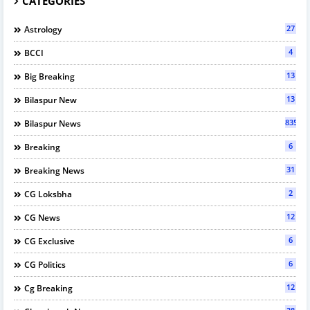
CATEGORIES
27
Astrology
4
BCCI
13
Big Breaking
13
Bilaspur New
835
Bilaspur News
6
Breaking
31
Breaking News
2
CG Loksbha
12
CG News
6
CG Exclusive
6
CG Politics
12
Cg Breaking