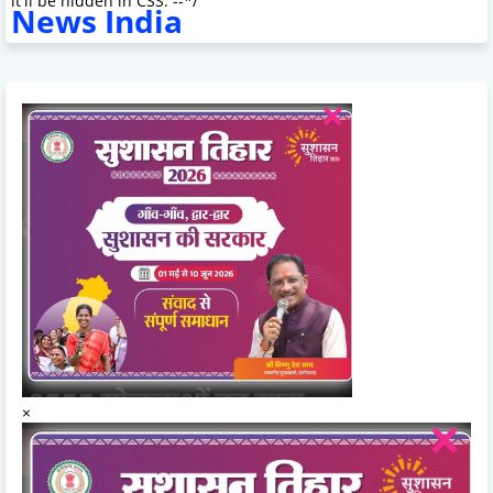
it'll be hidden in CSS. --*/
News India
×