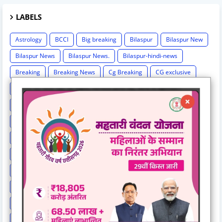
LABELS
Astrology
BCCI
Big breaking
Bilaspur
Bilaspur New
Bilaspur News
Bilaspur News.
Bilaspur-hindi-news
Breaking
Breaking News
Cg Breaking
CG exclusive
CG Loksbha
CG News
CG politics
Chattisgarh news
Chh
Chhattisgarh
Chhattisgarh Breaking
Chhattisgarh New
Chhattisgarh News
Chhattisgarh News.
Chhattisgarh-hindi-news
Chhattisgarh-news-update
Cricket
Crime
Education
Election Result
Elections
Entertainment
Exclusive
Exit Poll
Health
High Cour
High Court
International News
IPL
Israel-hamas war
Lok Sabha Election 2024
MP Breaking News
National News
New India Special Story
News
News Hunt Exclusive