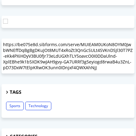
https://be075e8d.sibforms.com/serve/MUIEAM0UKoN8OYM0Jw
bWNEffDqBgBgDKuJOt8MUT4xRoZt3QnGcSULt4SVKnDSJl30T7PZ
-eKk4PXiHDyV3BU0fJr73eLdUGXhTLY5oavcO0I0DDaUlnd-
XplEBhe9k1b5XDK9wJAH9gvy-GA7URRf3g5eyiogd8rwaB4u3ZnL-
pD73DxW7tElpKRwOK3unn0IDnjxF4QWXAhNjJ
TAGS
Sports
Technology