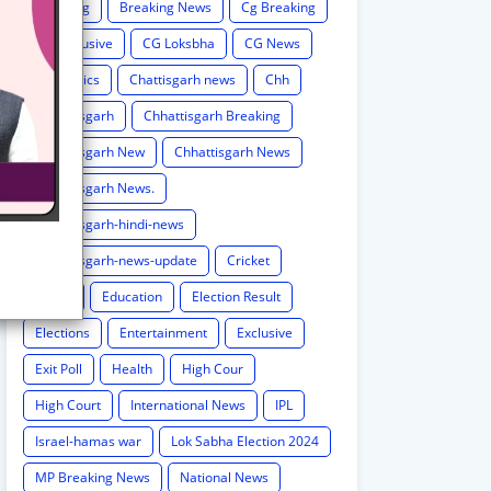
Breaking
Breaking News
Cg Breaking
CG exclusive
CG Loksbha
CG News
CG politics
Chattisgarh news
Chh
Chhattisgarh
Chhattisgarh Breaking
Chhattisgarh New
Chhattisgarh News
Chhattisgarh News.
Chhattisgarh-hindi-news
Chhattisgarh-news-update
Cricket
Crime
Education
Election Result
Elections
Entertainment
Exclusive
Exit Poll
Health
High Cour
High Court
International News
IPL
Israel-hamas war
Lok Sabha Election 2024
MP Breaking News
National News