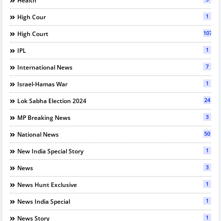
Health
1
High Cour
107
High Court
1
IPL
7
International News
1
Israel-Hamas War
24
Lok Sabha Election 2024
3
MP Breaking News
50
National News
1
New India Special Story
3
News
1
News Hunt Exclusive
1
News India Special
1
News Story