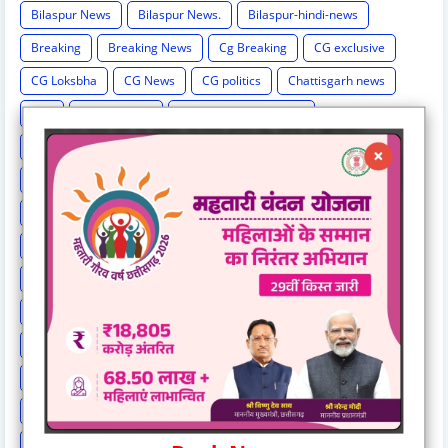
Bilaspur News
Bilaspur News.
Bilaspur-hindi-news
Breaking
Breaking News
Cg Breaking
CG exclusive
CG Loksbha
CG News
CG politics
Chattisgarh news
Chh
Chhattisgarh
Chhattisgarh Breaking
Chhattisgarh New
Chhattisgarh News
Chhattisgarh News.
Chhattisgarh-hindi-news
Chhattisgarh-news-update
Cricket
Crime
Education
Election Result
Elections
Entertainment
Exclusive
Exit Poll
Health
High Cour
High Court
International News
IPL
Israel-hamas war
Lok Sabha Election 2024
MP Breaking News
National News
New India Special Story
News
News Hunt Exclusive
News India Special
News Story
News Times Exclusive
Politics
Rahul Gandhi
Railway News
Rajasthan
Religion And Spirituality
Share Market
Social Event