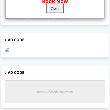
Book Now
sonia Gandhi
Sports
Supreme Court
Technology
Close
Train Cancel
Uttarpradesh
Weather
AD CODE
AD CODE
Responsive Advertisement