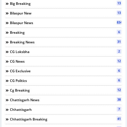
13
Big Breaking
13
Bilaspur New
834
Bilaspur News
6
Breaking
31
Breaking News
2
CG Loksbha
12
CG News
6
CG Exclusive
6
CG Politics
12
Cg Breaking
38
Chattisgarh News
7
Chhattisgarh
41
Chhattisgarh Breaking