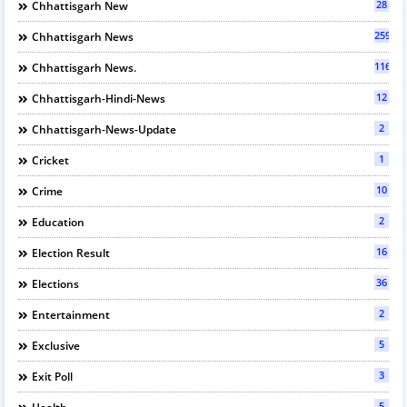
28
Chhattisgarh New
2595
Chhattisgarh News
116
Chhattisgarh News.
12
Chhattisgarh-Hindi-News
2
Chhattisgarh-News-Update
1
Cricket
10
Crime
2
Education
16
Election Result
36
Elections
2
Entertainment
5
Exclusive
3
Exit Poll
5