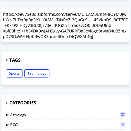
https://be075e8d.sibforms.com/serve/MUIEAM0UKoN8OYM0Jw
bWNEffDqBgBgDKuJOt8MUT4xRoZt3QnGcSULt4SVKnDSJl30T7PZ
-eKk4PXiHDyV3BU0fJr73eLdUGXhTLY5oavcO0I0DDaUlnd-
XplEBhe9k1b5XDK9wJAH9gvy-GA7URRf3g5eyiogd8rwaB4u3ZnL-
pD73DxW7tElpKRwOK3unn0IDnjxF4QWXAhNjJ
TAGS
Sports
Technology
CATEGORIES
27
Astrology
4
BCCI