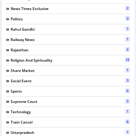
2
News Times Exclusive
3
Politics
1
Rahul Gandhi
1
Railway News
2
Rajasthan
15
Religion And Spirituality
1
Share Market
3
Social Event
6
Sports
2
Supreme Court
1
Technology
6
Train Cancel
1
Uttarpradesh