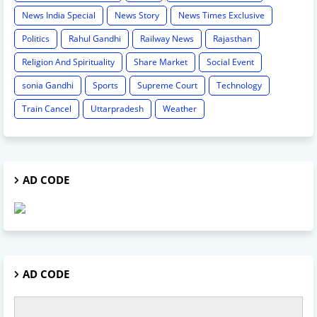
News India Special
News Story
News Times Exclusive
Politics
Rahul Gandhi
Railway News
Rajasthan
Religion And Spirituality
Share Market
Social Event
sonia Gandhi
Sports
Supreme Court
Technology
Train Cancel
Uttarpradesh
Weather
AD CODE
AD CODE