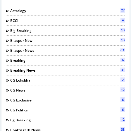
27
Astrology
4
BCCI
13
Big Breaking
13
Bilaspur New
833
Bilaspur News
6
Breaking
31
Breaking News
2
CG Loksbha
12
CG News
6
CG Exclusive
6
CG Politics
12
Cg Breaking
38
Chattisgarh News