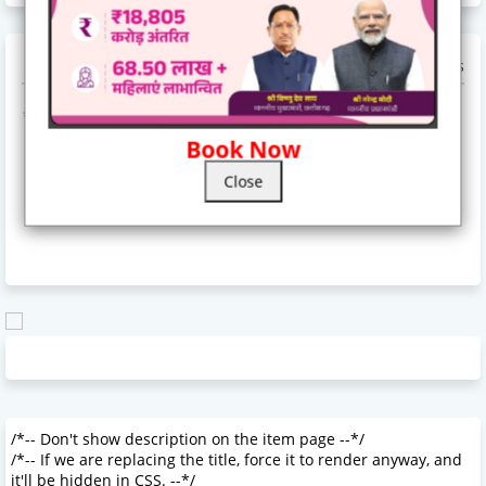
0 Comments
POST A COMMENT
* Please Don't Spam Here. All the Comments are Reviewed by Admin.
Book Now
Close
/*-- Don't show description on the item page --*/
/*-- If we are replacing the title, force it to render anyway, and
it'll be hidden in CSS. --*/