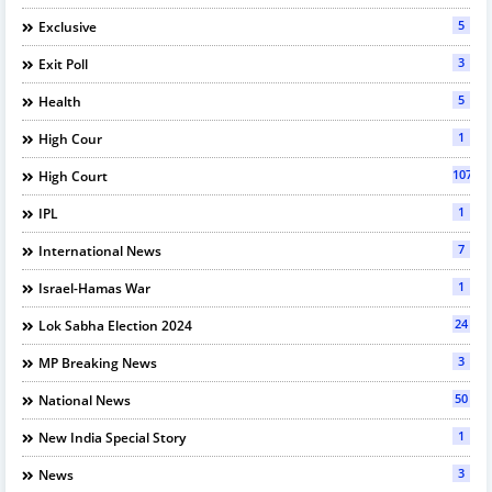
5
Exclusive
3
Exit Poll
5
Health
1
High Cour
107
High Court
1
IPL
7
International News
1
Israel-Hamas War
24
Lok Sabha Election 2024
3
MP Breaking News
50
National News
1
New India Special Story
3
News