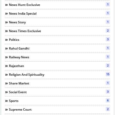
1
News Hunt Exclusive
1
News India Special
1
News Story
2
News Times Exclusive
3
Politics
1
Rahul Gandhi
1
Railway News
2
Rajasthan
15
Religion And Spirituality
1
Share Market
3
Social Event
6
Sports
2
Supreme Court