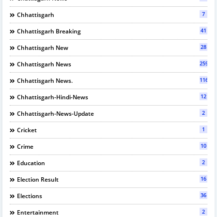
7
Chhattisgarh
41
Chhattisgarh Breaking
28
Chhattisgarh New
2595
Chhattisgarh News
116
Chhattisgarh News.
12
Chhattisgarh-Hindi-News
2
Chhattisgarh-News-Update
1
Cricket
10
Crime
2
Education
16
Election Result
36
Elections
2
Entertainment