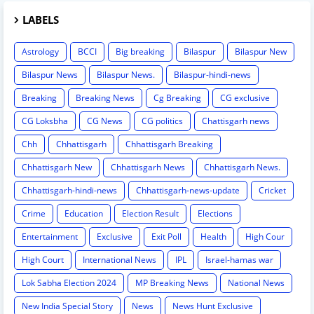
LABELS
Astrology
BCCI
Big breaking
Bilaspur
Bilaspur New
Bilaspur News
Bilaspur News.
Bilaspur-hindi-news
Breaking
Breaking News
Cg Breaking
CG exclusive
CG Loksbha
CG News
CG politics
Chattisgarh news
Chh
Chhattisgarh
Chhattisgarh Breaking
Chhattisgarh New
Chhattisgarh News
Chhattisgarh News.
Chhattisgarh-hindi-news
Chhattisgarh-news-update
Cricket
Crime
Education
Election Result
Elections
Entertainment
Exclusive
Exit Poll
Health
High Cour
High Court
International News
IPL
Israel-hamas war
Lok Sabha Election 2024
MP Breaking News
National News
New India Special Story
News
News Hunt Exclusive