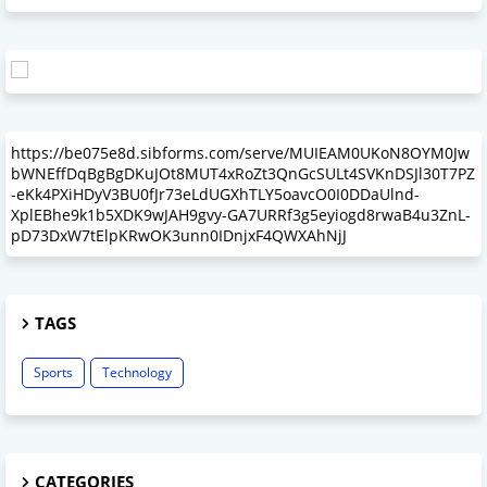
https://be075e8d.sibforms.com/serve/MUIEAM0UKoN8OYM0Jw
bWNEffDqBgBgDKuJOt8MUT4xRoZt3QnGcSULt4SVKnDSJl30T7PZ
-eKk4PXiHDyV3BU0fJr73eLdUGXhTLY5oavcO0I0DDaUlnd-
XplEBhe9k1b5XDK9wJAH9gvy-GA7URRf3g5eyiogd8rwaB4u3ZnL-
pD73DxW7tElpKRwOK3unn0IDnjxF4QWXAhNjJ
TAGS
Sports
Technology
CATEGORIES