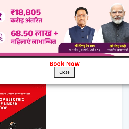
Book Now
Close