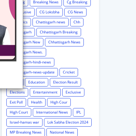
Breaking
Breaking News
Cg Breaking
CG exclusive
CG Loksbha
CG News
CG politics
Chattisgarh news
Chh
Chhattisgarh
Chhattisgarh Breaking
Chhattisgarh New
Chhattisgarh News
Chhattisgarh News.
Chhattisgarh-hindi-news
Chhattisgarh-news-update
Cricket
Crime
Education
Election Result
Elections
Entertainment
Exclusive
Exit Poll
Health
High Cour
High Court
International News
IPL
Israel-hamas war
Lok Sabha Election 2024
MP Breaking News
National News