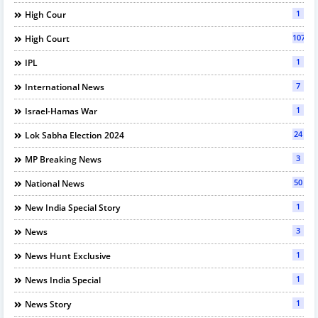
1
High Cour
107
High Court
1
IPL
7
International News
1
Israel-Hamas War
24
Lok Sabha Election 2024
3
MP Breaking News
50
National News
1
New India Special Story
3
News
1
News Hunt Exclusive
1
News India Special
1
News Story