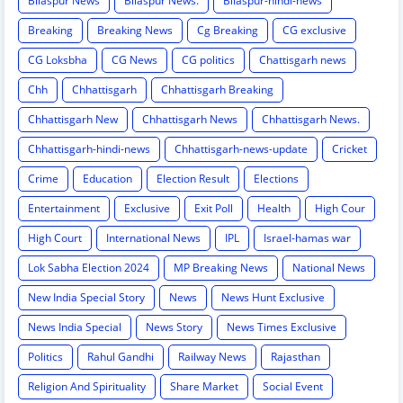
Bilaspur News
Bilaspur News.
Bilaspur-hindi-news
Breaking
Breaking News
Cg Breaking
CG exclusive
CG Loksbha
CG News
CG politics
Chattisgarh news
Chh
Chhattisgarh
Chhattisgarh Breaking
Chhattisgarh New
Chhattisgarh News
Chhattisgarh News.
Chhattisgarh-hindi-news
Chhattisgarh-news-update
Cricket
Crime
Education
Election Result
Elections
Entertainment
Exclusive
Exit Poll
Health
High Cour
High Court
International News
IPL
Israel-hamas war
Lok Sabha Election 2024
MP Breaking News
National News
New India Special Story
News
News Hunt Exclusive
News India Special
News Story
News Times Exclusive
Politics
Rahul Gandhi
Railway News
Rajasthan
Religion And Spirituality
Share Market
Social Event