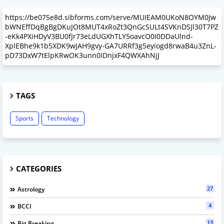
https://be075e8d.sibforms.com/serve/MUIEAM0UKoN8OYM0Jw
bWNEffDqBgBgDKuJOt8MUT4xRoZt3QnGcSULt4SVKnDSJl30T7PZ
-eKk4PXiHDyV3BU0fJr73eLdUGXhTLY5oavcO0I0DDaUlnd-
XplEBhe9k1b5XDK9wJAH9gvy-GA7URRf3g5eyiogd8rwaB4u3ZnL-
pD73DxW7tElpKRwOK3unn0IDnjxF4QWXAhNjJ
TAGS
Sports
Technology
CATEGORIES
27
Astrology
4
BCCI
13
Big Breaking