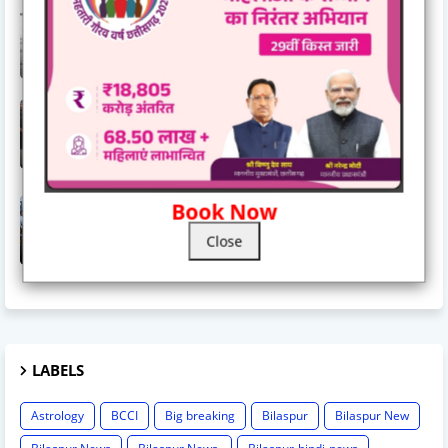
घर खरीदने वाले के लिए महत्वपूर्ण जानकारी.......रेरा ने किया अलर्ट
November 03, 2025
गुरुद्वारा दयालबंद बिलासपुर में गुरु अर्जन देव जी के शहीदी दिवस की
तैयारियाँ पूर्ण, सवा महीने के सुखमनी साहिब पाठ का हुआ समापन
June 15, 2026
जिला स्तरीय राज्योत्सव 2025 : केंद्रीय राज्यमंत्री तोखन साहू ने
Book Now
दिव्यांगजनों को दिए ट्रायसायकल एवं व्हीलचेयर,ट्रायसायकल और
व्हीलचेयर पाकर खिले दिव्यांगजनों के चेहरे
Close
November 03, 2025
LABELS
Astrology
BCCI
Big breaking
Bilaspur
Bilaspur New