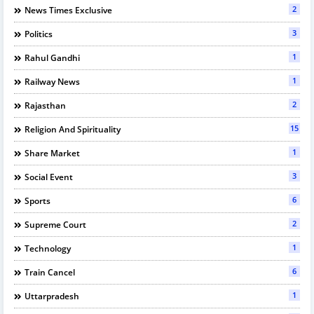
2
News Times Exclusive
3
Politics
1
Rahul Gandhi
1
Railway News
2
Rajasthan
15
Religion And Spirituality
1
Share Market
3
Social Event
6
Sports
2
Supreme Court
1
Technology
6
Train Cancel
1
Uttarpradesh