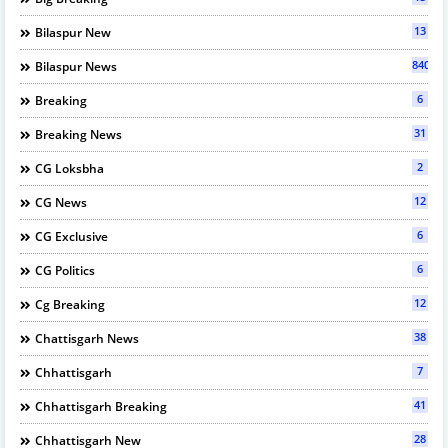
13
Bilaspur New
840
Bilaspur News
6
Breaking
31
Breaking News
2
CG Loksbha
12
CG News
6
CG Exclusive
6
CG Politics
12
Cg Breaking
38
Chattisgarh News
7
Chhattisgarh
41
Chhattisgarh Breaking
28
Chhattisgarh New