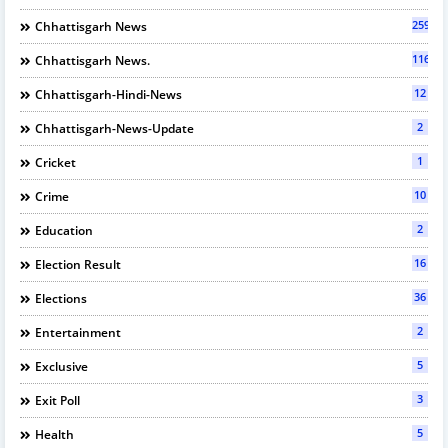
2597
Chhattisgarh News
116
Chhattisgarh News.
12
Chhattisgarh-Hindi-News
2
Chhattisgarh-News-Update
1
Cricket
10
Crime
2
Education
16
Election Result
36
Elections
2
Entertainment
5
Exclusive
3
Exit Poll
5
Health