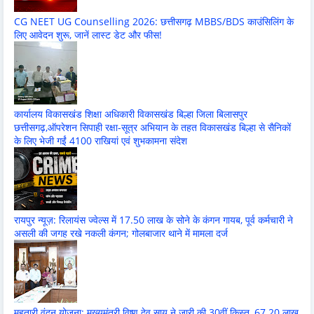
CG NEET UG Counselling 2026: छत्तीसगढ़ MBBS/BDS काउंसिलिंग के
लिए आवेदन शुरू, जानें लास्ट डेट और फीस!
कार्यालय विकासखंड शिक्षा अधिकारी विकासखंड बिल्हा जिला बिलासपुर
छत्तीसगढ़,ऑपरेशन सिपाही रक्षा-सूत्र अभियान के तहत विकासखंड बिल्हा से सैनिकों
के लिए भेजी गईं 4100 राखियां एवं शुभकामना संदेश
रायपुर न्यूज़: रिलायंस ज्वेल्स में 17.50 लाख के सोने के कंगन गायब, पूर्व कर्मचारी ने
असली की जगह रखे नकली कंगन; गोलबाजार थाने में मामला दर्ज
महतारी वंदन योजना: मुख्यमंत्री विष्णु देव साय ने जारी की 30वीं किस्त, 67.20 लाख