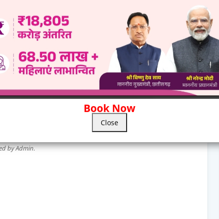
घोरा रेल लाइन की स्वीकृति पर
छत्तीसगढ़ में बनेगी हाईटेक साइंस सिटी, एआई
ं उत्सव का माहौल, तोखन साहू का
गैलरी और साइंस पार्क परियोजनाओं को मिलेगी
दन,बिलासपुर में केंद्रीय राज्य
रफ्तार
साहू के स्वागत में उमड़ा जन
July 31, 2026
 2026
Book Now
Close
0 Comments
wed by Admin.