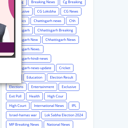
Breaking
Breaking News
Cg Breaking
CG exclusive
CG Loksbha
CG News
CG politics
Chattisgarh news
Chh
Chhattisgarh
Chhattisgarh Breaking
Chhattisgarh New
Chhattisgarh News
Chhattisgarh News.
Chhattisgarh-hindi-news
Chhattisgarh-news-update
Cricket
Crime
Education
Election Result
Elections
Entertainment
Exclusive
Exit Poll
Health
High Cour
High Court
International News
IPL
Israel-hamas war
Lok Sabha Election 2024
MP Breaking News
National News