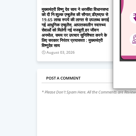
मुख्यमंत्री विष्णु देव साय ने धरसींवा विधानसभा
डोंगरगढ़–कट
को दी निःशुल्क एम्बुलेंस की सौगात,डीएमएफ से
छत्तीसगढ़ मे
19.65 लाख रुपये की लागत से उपलब्ध कराई
भव्य जनअभिनं
गई आधुनिक एम्बुलेंस, आपातकालीन स्वास्थ्य
मंत्री तोखन 
सेवाओं को मिलेगी नई मजबूती,हर जीवन
सैलाब
अनमोल, समय पर उपचार सुनिश्चित करने के
July 31,
लिए सरकार निरंतर प्रयासरत : मुख्यमंत्री
विष्णुदेव साय
August 03, 2026
POST A COMMENT
* Please Don't Spam Here. All the Comments are Revie