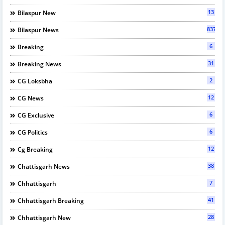
13
Bilaspur New
837
Bilaspur News
6
Breaking
31
Breaking News
2
CG Loksbha
12
CG News
6
CG Exclusive
6
CG Politics
12
Cg Breaking
38
Chattisgarh News
7
Chhattisgarh
41
Chhattisgarh Breaking
28
Chhattisgarh New