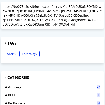
https://be075e8d.sibforms.com/serve/MUIEAM0UKoN8OYM0Jw
bWNEffDqBgBgDKuJOt8MUT4xRoZt3QnGcSULt4SVKnDSJl30T7PZ
-eKk4PXiHDyV3BU0fJr73eLdUGXhTLY5oavcO0I0DDaUlnd-
XplEBhe9k1b5XDK9wJAH9gvy-GA7URRf3g5eyiogd8rwaB4u3ZnL-
pD73DxW7tElpKRwOK3unn0IDnjxF4QWXAhNjJ
TAGS
Sports
Technology
CATEGORIES
27
Astrology
4
BCCI
13
Big Breaking