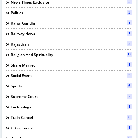
2
News Times Exclusive
3
Politics
1
Rahul Gandhi
1
Railway News
2
Rajasthan
15
Religion And Spirituality
1
Share Market
3
Social Event
6
Sports
2
Supreme Court
1
Technology
6
Train Cancel
1
Uttarpradesh
6