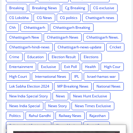
Breaking
Breaking News
Cg Breaking
CG exclusive
CG Loksbha
CG News
CG politics
Chattisgarh news
Chh
Chhattisgarh
Chhattisgarh Breaking
Chhattisgarh New
Chhattisgarh News
Chhattisgarh News.
Chhattisgarh-hindi-news
Chhattisgarh-news-update
Cricket
Crime
Education
Election Result
Elections
Entertainment
Exclusive
Exit Poll
Health
High Cour
High Court
International News
IPL
Israel-hamas war
Lok Sabha Election 2024
MP Breaking News
National News
New India Special Story
News
News Hunt Exclusive
News India Special
News Story
News Times Exclusive
Politics
Rahul Gandhi
Railway News
Rajasthan
Religion And Spirituality
Share Market
Social Event