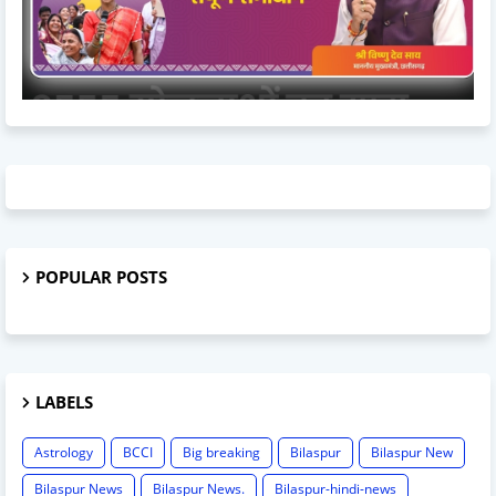
POPULAR POSTS
LABELS
Astrology
BCCI
Big breaking
Bilaspur
Bilaspur New
Bilaspur News
Bilaspur News.
Bilaspur-hindi-news