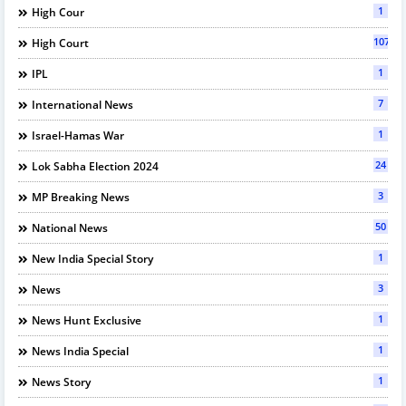
1
High Cour
107
High Court
1
IPL
7
International News
1
Israel-Hamas War
24
Lok Sabha Election 2024
3
MP Breaking News
50
National News
1
New India Special Story
3
News
1
News Hunt Exclusive
1
News India Special
1
News Story