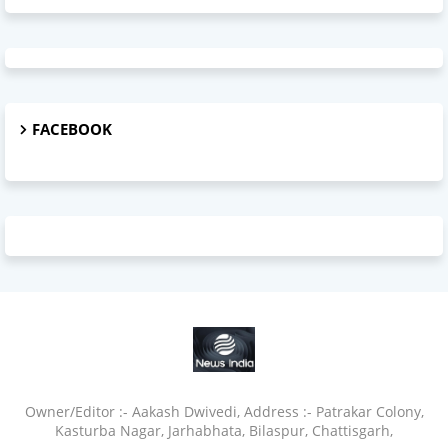
FACEBOOK
Owner/Editor :- Aakash Dwivedi, Address :- Patrakar Colony,
Kasturba Nagar, Jarhabhata, Bilaspur, Chattisgarh,