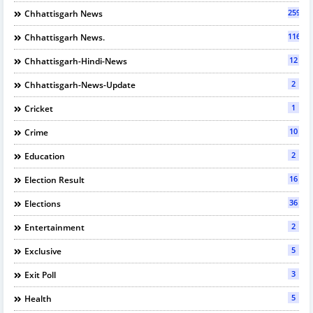
2597
Chhattisgarh News
116
Chhattisgarh News.
12
Chhattisgarh-Hindi-News
2
Chhattisgarh-News-Update
1
Cricket
10
Crime
2
Education
16
Election Result
36
Elections
2
Entertainment
5
Exclusive
3
Exit Poll
5
Health