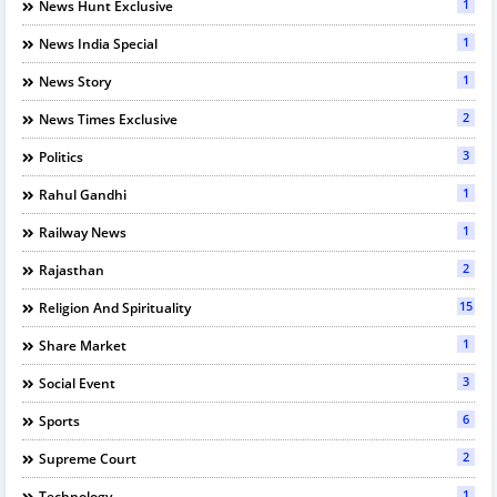
1
News Hunt Exclusive
1
News India Special
1
News Story
2
News Times Exclusive
3
Politics
1
Rahul Gandhi
1
Railway News
2
Rajasthan
15
Religion And Spirituality
1
Share Market
3
Social Event
6
Sports
2
Supreme Court
1
Technology