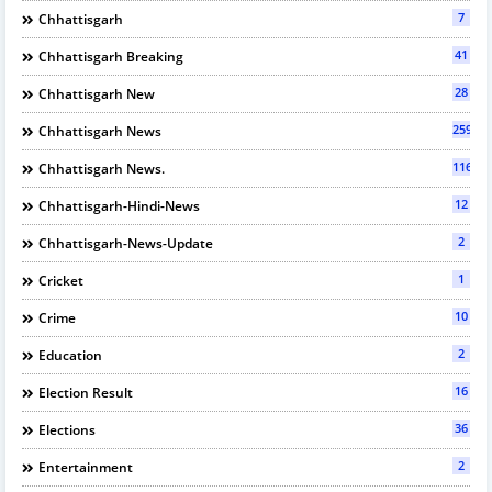
7
Chhattisgarh
41
Chhattisgarh Breaking
28
Chhattisgarh New
2597
Chhattisgarh News
116
Chhattisgarh News.
12
Chhattisgarh-Hindi-News
2
Chhattisgarh-News-Update
1
Cricket
10
Crime
2
Education
16
Election Result
36
Elections
2
Entertainment