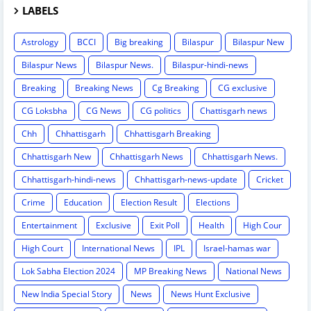
LABELS
Astrology
BCCI
Big breaking
Bilaspur
Bilaspur New
Bilaspur News
Bilaspur News.
Bilaspur-hindi-news
Breaking
Breaking News
Cg Breaking
CG exclusive
CG Loksbha
CG News
CG politics
Chattisgarh news
Chh
Chhattisgarh
Chhattisgarh Breaking
Chhattisgarh New
Chhattisgarh News
Chhattisgarh News.
Chhattisgarh-hindi-news
Chhattisgarh-news-update
Cricket
Crime
Education
Election Result
Elections
Entertainment
Exclusive
Exit Poll
Health
High Cour
High Court
International News
IPL
Israel-hamas war
Lok Sabha Election 2024
MP Breaking News
National News
New India Special Story
News
News Hunt Exclusive