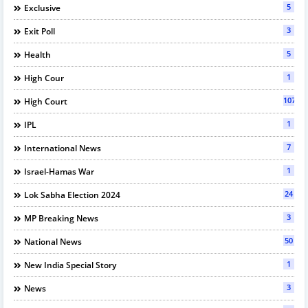
5
Exclusive
3
Exit Poll
5
Health
1
High Cour
107
High Court
1
IPL
7
International News
1
Israel-Hamas War
24
Lok Sabha Election 2024
3
MP Breaking News
50
National News
1
New India Special Story
3
News