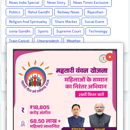
News India Special
News Story
News Times Exclusive
Politics
Rahul Gandhi
Railway News
Rajasthan
Religion And Spirituality
Share Market
Social Event
sonia Gandhi
Sports
Supreme Court
Technology
Train Cancel
Uttarpradesh
Weather
AD CODE
AD CODE