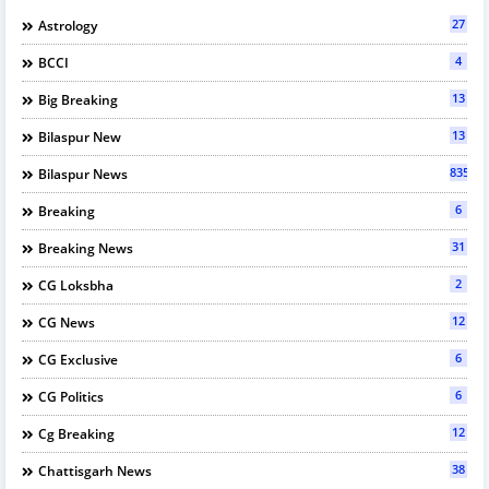
27
Astrology
4
BCCI
13
Big Breaking
13
Bilaspur New
835
Bilaspur News
6
Breaking
31
Breaking News
2
CG Loksbha
12
CG News
6
CG Exclusive
6
CG Politics
12
Cg Breaking
38
Chattisgarh News