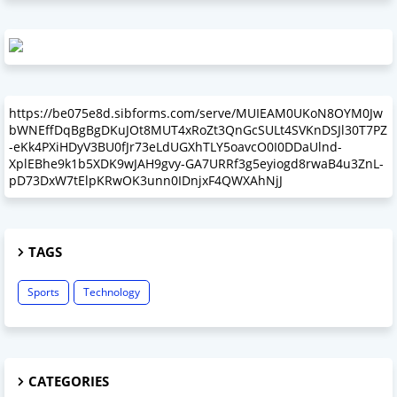
https://be075e8d.sibforms.com/serve/MUIEAM0UKoN8OYM0Jw
bWNEffDqBgBgDKuJOt8MUT4xRoZt3QnGcSULt4SVKnDSJl30T7PZ
-eKk4PXiHDyV3BU0fJr73eLdUGXhTLY5oavcO0I0DDaUlnd-
XplEBhe9k1b5XDK9wJAH9gvy-GA7URRf3g5eyiogd8rwaB4u3ZnL-
pD73DxW7tElpKRwOK3unn0IDnjxF4QWXAhNjJ
TAGS
Sports
Technology
CATEGORIES