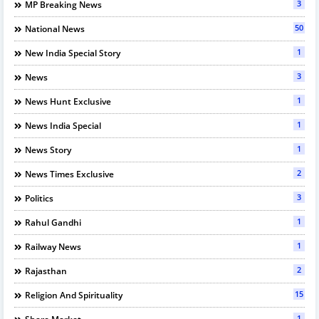
3
MP Breaking News
50
National News
1
New India Special Story
3
News
1
News Hunt Exclusive
1
News India Special
1
News Story
2
News Times Exclusive
3
Politics
1
Rahul Gandhi
1
Railway News
2
Rajasthan
15
Religion And Spirituality
1