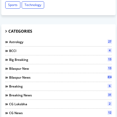
Sports
Technology
CATEGORIES
27
Astrology
4
BCCI
13
Big Breaking
13
Bilaspur New
834
Bilaspur News
6
Breaking
31
Breaking News
2
CG Loksbha
12
CG News