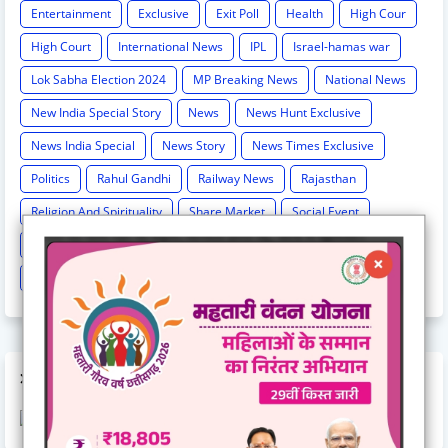
Entertainment
Exclusive
Exit Poll
Health
High Cour
High Court
International News
IPL
Israel-hamas war
Lok Sabha Election 2024
MP Breaking News
National News
New India Special Story
News
News Hunt Exclusive
News India Special
News Story
News Times Exclusive
Politics
Rahul Gandhi
Railway News
Rajasthan
Religion And Spirituality
Share Market
Social Event
sonia Gandhi
Sports
Supreme Court
Technology
Train Cancel
Uttarpradesh
Weather
AD CODE