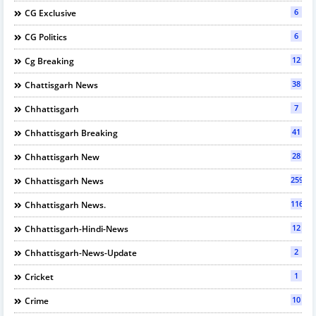
6
CG Exclusive
6
CG Politics
12
Cg Breaking
38
Chattisgarh News
7
Chhattisgarh
41
Chhattisgarh Breaking
28
Chhattisgarh New
2595
Chhattisgarh News
116
Chhattisgarh News.
12
Chhattisgarh-Hindi-News
2
Chhattisgarh-News-Update
1
Cricket
10
Crime