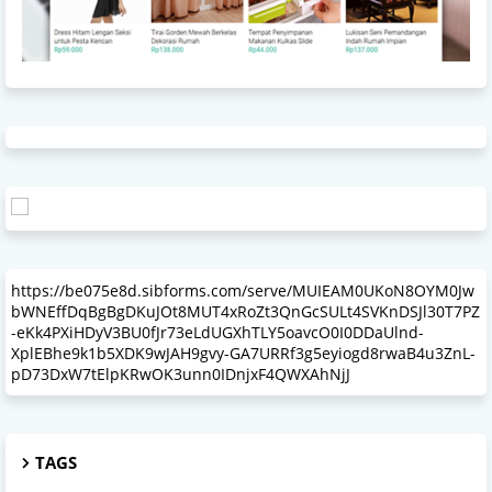
https://be075e8d.sibforms.com/serve/MUIEAM0UKoN8OYM0Jw
bWNEffDqBgBgDKuJOt8MUT4xRoZt3QnGcSULt4SVKnDSJl30T7PZ
-eKk4PXiHDyV3BU0fJr73eLdUGXhTLY5oavcO0I0DDaUlnd-
XplEBhe9k1b5XDK9wJAH9gvy-GA7URRf3g5eyiogd8rwaB4u3ZnL-
pD73DxW7tElpKRwOK3unn0IDnjxF4QWXAhNjJ
TAGS