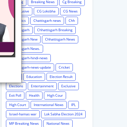
Breaking
Breaking News
Cg Breaking
CG exclusive
CG Loksbha
CG News
CG politics
Chattisgarh news
Chh
Chhattisgarh
Chhattisgarh Breaking
Chhattisgarh New
Chhattisgarh News
Chhattisgarh News.
Chhattisgarh-hindi-news
Chhattisgarh-news-update
Cricket
Crime
Education
Election Result
Elections
Entertainment
Exclusive
Exit Poll
Health
High Cour
High Court
International News
IPL
Israel-hamas war
Lok Sabha Election 2024
MP Breaking News
National News