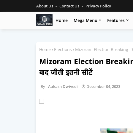
About Us
Contact Us
Privacy Policy
Home
Mega Menu
Features
Home
Elections
Mizoram Election Breaking : कमल 
Mizoram Election Breaking :
बाद जीती इतनी सीटें
Aakash Dwivedi
December 04, 2023