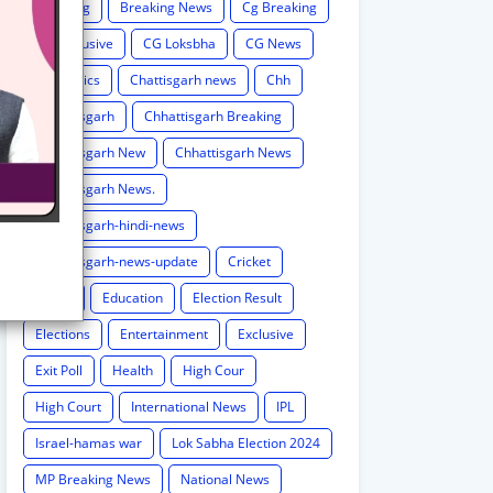
Breaking
Breaking News
Cg Breaking
CG exclusive
CG Loksbha
CG News
CG politics
Chattisgarh news
Chh
Chhattisgarh
Chhattisgarh Breaking
Chhattisgarh New
Chhattisgarh News
Chhattisgarh News.
Chhattisgarh-hindi-news
Chhattisgarh-news-update
Cricket
Crime
Education
Election Result
Elections
Entertainment
Exclusive
Exit Poll
Health
High Cour
High Court
International News
IPL
Israel-hamas war
Lok Sabha Election 2024
MP Breaking News
National News