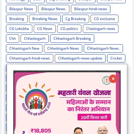
Bilaspur News
Bilaspur News.
Bilaspur-hindi-news
Breaking
Breaking News
Cg Breaking
CG exclusive
CG Loksbha
CG News
CG politics
Chattisgarh news
Chh
Chhattisgarh
Chhattisgarh Breaking
Chhattisgarh New
Chhattisgarh News
Chhattisgarh News.
Chhattisgarh-hindi-news
Chhattisgarh-news-update
Cricket
Crime
Education
Election Result
Elections
Entertainment
Exclusive
Exit Poll
Health
High Cour
High Court
International News
IPL
Israel-hamas war
Lok Sabha Election 2024
MP Breaking News
National News
New India Special Story
News
News Hunt Exclusive
News India Special
News Story
News Times Exclusive
Politics
Rahul Gandhi
Railway News
Rajasthan