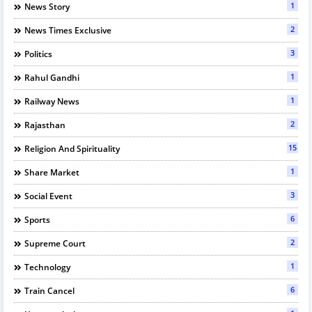
1
News Story
2
News Times Exclusive
3
Politics
1
Rahul Gandhi
1
Railway News
2
Rajasthan
15
Religion And Spirituality
1
Share Market
3
Social Event
6
Sports
2
Supreme Court
1
Technology
6
Train Cancel