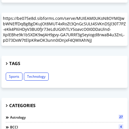
https://be075e8d.sibforms.com/serve/MUIEAM0UKoN8OYM0Jw
bWNEffDqBgBgDKuJOt8MUT4xRoZt3QnGcSULt4SVKnDSJl30T7PZ
-eKk4PXiHDyV3BU0fJr73eLdUGXhTLY5oavcO0I0DDaUlnd-
XplEBhe9k1b5XDK9wJAH9gvy-GA7URRf3g5eyiogd8rwaB4u3ZnL-
pD73DxW7tElpKRwOK3unn0IDnjxF4QWXAhNjJ
TAGS
Sports
Technology
CATEGORIES
27
Astrology
4
BCCI