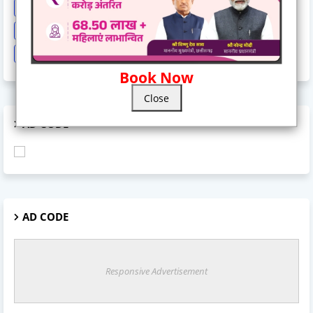
Religion And Spirituality
Share Market
Social Event
sonia Gandhi
Sports
Supreme Court
Technology
Train Cancel
Uttarpradesh
Weather
Book Now
Close
AD CODE
AD CODE
Responsive Advertisement