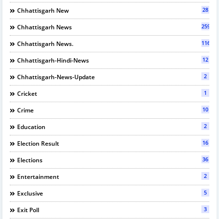
28
Chhattisgarh New
2595
Chhattisgarh News
116
Chhattisgarh News.
12
Chhattisgarh-Hindi-News
2
Chhattisgarh-News-Update
1
Cricket
10
Crime
2
Education
16
Election Result
36
Elections
2
Entertainment
5
Exclusive
3
Exit Poll