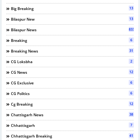
13
Big Breaking
13
Bilaspur New
833
Bilaspur News
6
Breaking
31
Breaking News
2
CG Loksbha
12
CG News
6
CG Exclusive
6
CG Politics
12
Cg Breaking
38
Chattisgarh News
7
Chhattisgarh
41
Chhattisgarh Breaking