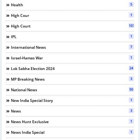
5
Health
1
High Cour
107
High Court
1
IPL
7
International News
1
Israel-Hamas War
24
Lok Sabha Election 2024
3
MP Breaking News
50
National News
1
New India Special Story
3
News
1
News Hunt Exclusive
1
News India Special