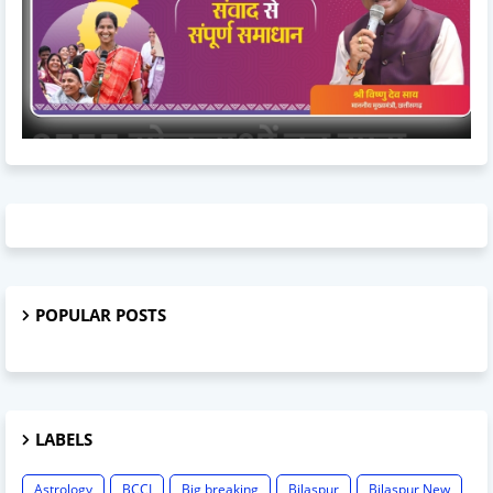
POPULAR POSTS
LABELS
Astrology
BCCI
Big breaking
Bilaspur
Bilaspur New