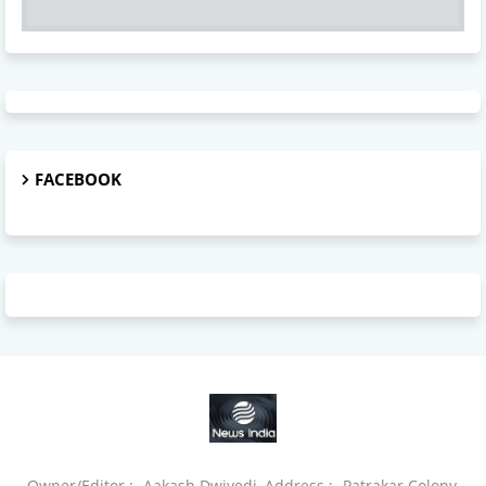
FACEBOOK
Owner/Editor :- Aakash Dwivedi, Address :- Patrakar Colony,