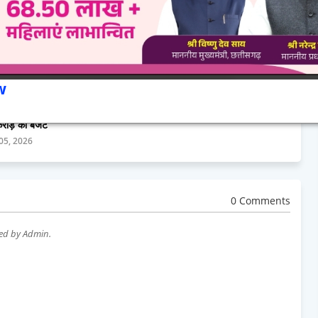
ना की मजबूती और खेलों के लिए
छत्तीसगढ़ में UCC की तैयारी तेज: समान
ण तैयार करने मुख्यमंत्री खेल
नागरिक संहिता पर जनता से 15 अक्टूबर तक
w
न के लिए 100 करोड़ का
मांगे गए सुझाव
्तीसगढ़ में हॉकी लीग के आयोजन
August 04, 2026
त्तीसगढ़ क्रीड़ा प्रोत्साहन योजना
करोड़ का बजट
05, 2026
0 Comments
wed by Admin.