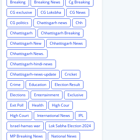
Breaking
Breaking News
Cg Breaking
CG exclusive
CG Loksbha
CG News
CG politics
Chattisgarh news
Chh
Chhattisgarh
Chhattisgarh Breaking
Chhattisgarh New
Chhattisgarh News
Chhattisgarh News.
Chhattisgarh-hindi-news
Chhattisgarh-news-update
Cricket
Crime
Education
Election Result
Elections
Entertainment
Exclusive
Exit Poll
Health
High Cour
High Court
International News
IPL
Israel-hamas war
Lok Sabha Election 2024
MP Breaking News
National News