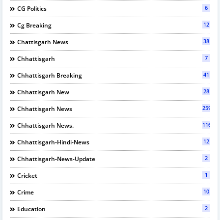
6
CG Politics
12
Cg Breaking
38
Chattisgarh News
7
Chhattisgarh
41
Chhattisgarh Breaking
28
Chhattisgarh New
2597
Chhattisgarh News
116
Chhattisgarh News.
12
Chhattisgarh-Hindi-News
2
Chhattisgarh-News-Update
1
Cricket
10
Crime
2
Education