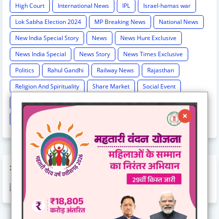
High Court
International News
IPL
Israel-hamas war
Lok Sabha Election 2024
MP Breaking News
National News
New India Special Story
News
News Hunt Exclusive
News India Special
News Story
News Times Exclusive
Politics
Rahul Gandhi
Railway News
Rajasthan
Religion And Spirituality
Share Market
Social Event
sonia Gandhi
Sports
Supreme Court
Technology
Train Cancel
Uttarpradesh
Weather
AD CODE