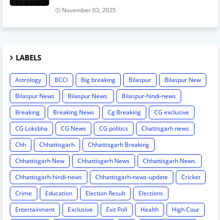
November 03, 2025
LABELS
Astrology
BCCI
Big breaking
Bilaspur
Bilaspur New
Bilaspur News
Bilaspur News.
Bilaspur-hindi-news
Breaking
Breaking News
Cg Breaking
CG exclusive
CG Loksbha
CG News
CG politics
Chattisgarh news
Chh
Chhattisgarh
Chhattisgarh Breaking
Chhattisgarh New
Chhattisgarh News
Chhattisgarh News.
Chhattisgarh-hindi-news
Chhattisgarh-news-update
Cricket
Crime
Education
Election Result
Elections
Entertainment
Exclusive
Exit Poll
Health
High Cour