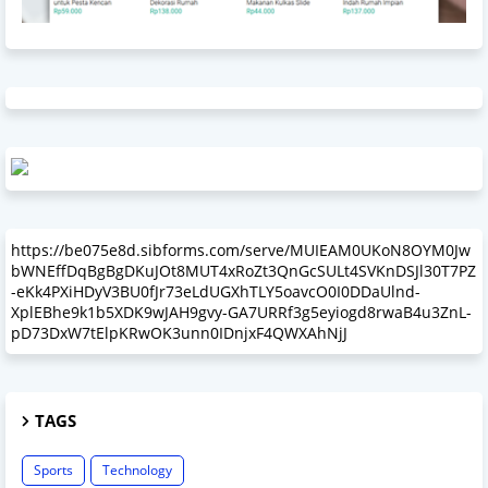
https://be075e8d.sibforms.com/serve/MUIEAM0UKoN8OYM0Jw
bWNEffDqBgBgDKuJOt8MUT4xRoZt3QnGcSULt4SVKnDSJl30T7PZ
-eKk4PXiHDyV3BU0fJr73eLdUGXhTLY5oavcO0I0DDaUlnd-
XplEBhe9k1b5XDK9wJAH9gvy-GA7URRf3g5eyiogd8rwaB4u3ZnL-
pD73DxW7tElpKRwOK3unn0IDnjxF4QWXAhNjJ
TAGS
Sports
Technology