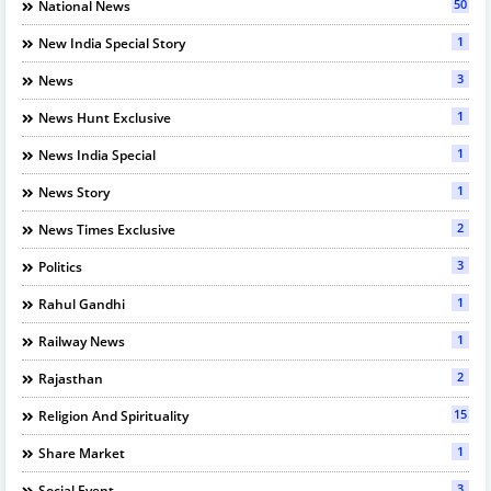
50
National News
1
New India Special Story
3
News
1
News Hunt Exclusive
1
News India Special
1
News Story
2
News Times Exclusive
3
Politics
1
Rahul Gandhi
1
Railway News
2
Rajasthan
15
Religion And Spirituality
1
Share Market
3
Social Event