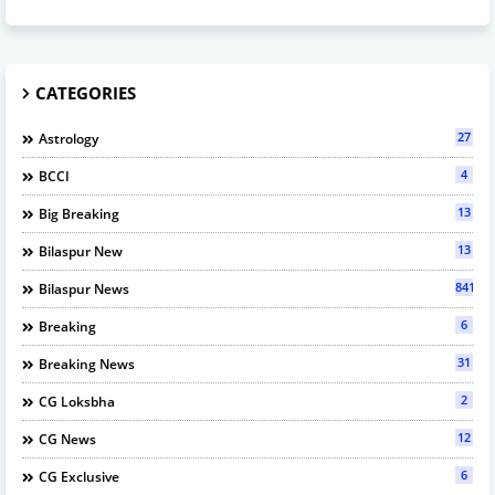
CATEGORIES
27
Astrology
4
BCCI
13
Big Breaking
13
Bilaspur New
841
Bilaspur News
6
Breaking
31
Breaking News
2
CG Loksbha
12
CG News
6
CG Exclusive