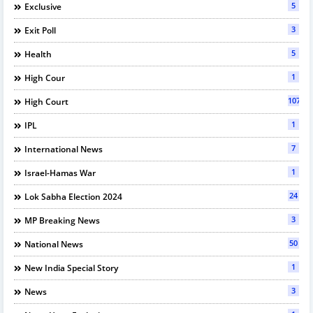
5
Exclusive
3
Exit Poll
5
Health
1
High Cour
107
High Court
1
IPL
7
International News
1
Israel-Hamas War
24
Lok Sabha Election 2024
3
MP Breaking News
50
National News
1
New India Special Story
3
News