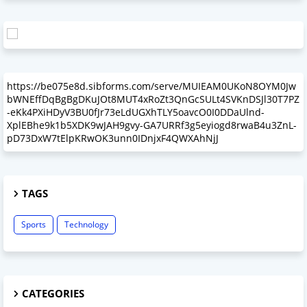
https://be075e8d.sibforms.com/serve/MUIEAM0UKoN8OYM0Jw
bWNEffDqBgBgDKuJOt8MUT4xRoZt3QnGcSULt4SVKnDSJl30T7PZ
-eKk4PXiHDyV3BU0fJr73eLdUGXhTLY5oavcO0I0DDaUlnd-
XplEBhe9k1b5XDK9wJAH9gvy-GA7URRf3g5eyiogd8rwaB4u3ZnL-
pD73DxW7tElpKRwOK3unn0IDnjxF4QWXAhNjJ
TAGS
Sports
Technology
CATEGORIES