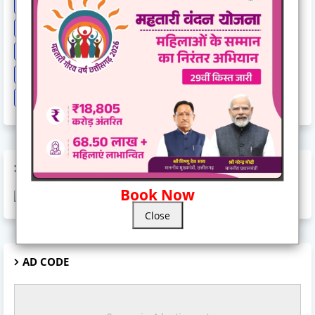
News India Special
News Story
News Times Exclusive
Politics
Rahul Gandhi
Railway News
Rajasthan
Religion And Spirituality
Share Market
Social Event
sonia Gandhi
Sports
Supreme Court
Technology
Train Cancel
Uttarpradesh
Weather
AD CODE
Book Now
Close
AD CODE