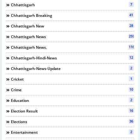
7
Chhattisgarh
41
Chhattisgarh Breaking
28
Chhattisgarh New
2594
Chhattisgarh News
116
Chhattisgarh News.
12
Chhattisgarh-Hindi-News
2
Chhattisgarh-News-Update
1
Cricket
10
Crime
2
Education
16
Election Result
36
Elections
2
Entertainment