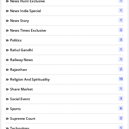
1
News Hunt Exclusive
1
News India Special
1
News Story
2
News Times Exclusive
3
Politics
1
Rahul Gandhi
1
Railway News
2
Rajasthan
15
Religion And Spirituality
1
Share Market
3
Social Event
6
Sports
2
Supreme Court
1
Technology