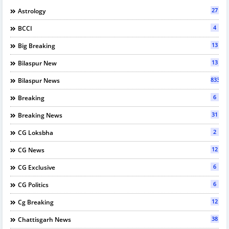
27
Astrology
4
BCCI
13
Big Breaking
13
Bilaspur New
833
Bilaspur News
6
Breaking
31
Breaking News
2
CG Loksbha
12
CG News
6
CG Exclusive
6
CG Politics
12
Cg Breaking
38
Chattisgarh News