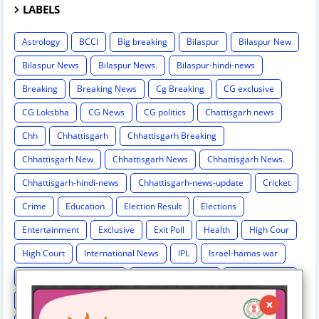
LABELS
Astrology
BCCI
Big breaking
Bilaspur
Bilaspur New
Bilaspur News
Bilaspur News.
Bilaspur-hindi-news
Breaking
Breaking News
Cg Breaking
CG exclusive
CG Loksbha
CG News
CG politics
Chattisgarh news
Chh
Chhattisgarh
Chhattisgarh Breaking
Chhattisgarh New
Chhattisgarh News
Chhattisgarh News.
Chhattisgarh-hindi-news
Chhattisgarh-news-update
Cricket
Crime
Education
Election Result
Elections
Entertainment
Exclusive
Exit Poll
Health
High Cour
High Court
International News
IPL
Israel-hamas war
Lok Sabha Election 2024
MP Breaking News
National News
New India Special Story
News
News Hunt Exclusive