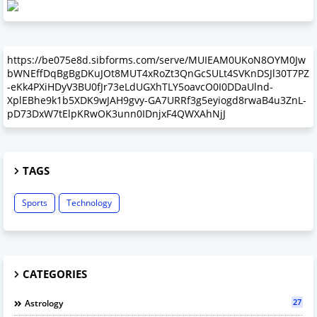
https://be075e8d.sibforms.com/serve/MUIEAM0UKoN8OYM0Jw
bWNEffDqBgBgDKuJOt8MUT4xRoZt3QnGcSULt4SVKnDSJl30T7PZ
-eKk4PXiHDyV3BU0fJr73eLdUGXhTLY5oavcO0I0DDaUlnd-
XplEBhe9k1b5XDK9wJAH9gvy-GA7URRf3g5eyiogd8rwaB4u3ZnL-
pD73DxW7tElpKRwOK3unn0IDnjxF4QWXAhNjJ
TAGS
Sports
Technology
CATEGORIES
27
Astrology