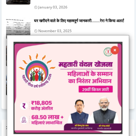
January 03, 2026
घर खरीदने वाले के लिए महत्वपूर्ण जानकारी.......रेरा ने किया अलर्ट
November 03, 2025
गुरुद्वारा दयालबंद बिलासपुर में गुरु अर्जन देव जी के शहीदी दिवस की
तैयारियाँ पूर्ण, सवा महीने के सुखमनी साहिब पाठ का हुआ समापन
June 15, 2026
जिला स्तरीय राज्योत्सव 2025 : केंद्रीय राज्यमंत्री तोखन साहू ने
दिव्यांगजनों को दिए ट्रायसायकल एवं व्हीलचेयर,ट्रायसायकल और
व्हीलचेयर पाकर खिले दिव्यांगजनों के चेहरे
November 03, 2025
LABELS