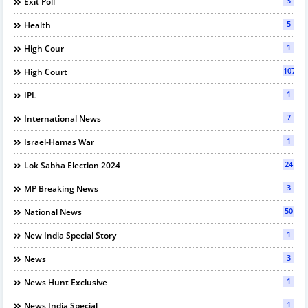
3
Exit Poll
5
Health
1
High Cour
107
High Court
1
IPL
7
International News
1
Israel-Hamas War
24
Lok Sabha Election 2024
3
MP Breaking News
50
National News
1
New India Special Story
3
News
1
News Hunt Exclusive
1
News India Special