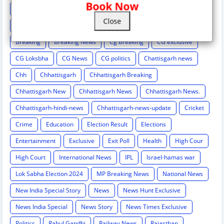
Book Now
Astrology
BCCI
Big breaking
Bilaspur
Bilaspur New
Close
Bilaspur News
Bilaspur News.
Bilaspur-hindi-news
Breaking
Breaking News
Cg Breaking
CG exclusive
CG Loksbha
CG News
CG politics
Chattisgarh news
Chh
Chhattisgarh
Chhattisgarh Breaking
Chhattisgarh New
Chhattisgarh News
Chhattisgarh News.
Chhattisgarh-hindi-news
Chhattisgarh-news-update
Cricket
Crime
Education
Election Result
Elections
Entertainment
Exclusive
Exit Poll
Health
High Cour
High Court
International News
IPL
Israel-hamas war
Lok Sabha Election 2024
MP Breaking News
National News
New India Special Story
News
News Hunt Exclusive
News India Special
News Story
News Times Exclusive
Politics
Rahul Gandhi
Railway News
Rajasthan