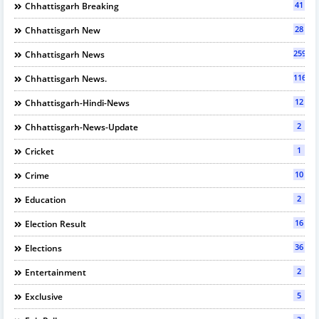
41
Chhattisgarh Breaking
28
Chhattisgarh New
2597
Chhattisgarh News
116
Chhattisgarh News.
12
Chhattisgarh-Hindi-News
2
Chhattisgarh-News-Update
1
Cricket
10
Crime
2
Education
16
Election Result
36
Elections
2
Entertainment
5
Exclusive