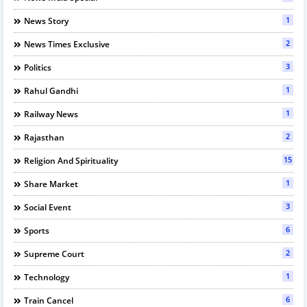
1
News Story
2
News Times Exclusive
3
Politics
1
Rahul Gandhi
1
Railway News
2
Rajasthan
15
Religion And Spirituality
1
Share Market
3
Social Event
6
Sports
2
Supreme Court
1
Technology
6
Train Cancel