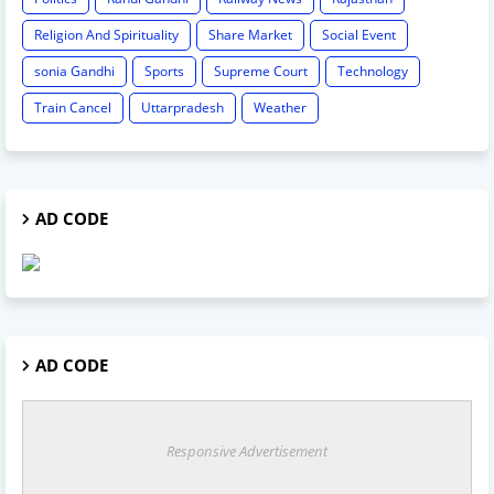
Religion And Spirituality
Share Market
Social Event
sonia Gandhi
Sports
Supreme Court
Technology
Train Cancel
Uttarpradesh
Weather
AD CODE
AD CODE
Responsive Advertisement