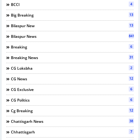
4
BCCI
13
Big Breaking
13
Bilaspur New
841
Bilaspur News
6
Breaking
31
Breaking News
2
CG Loksbha
12
CG News
6
CG Exclusive
6
CG Politics
12
Cg Breaking
38
Chattisgarh News
7
Chhattisgarh