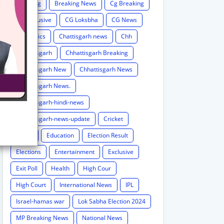
Breaking
Breaking News
Cg Breaking
CG exclusive
CG Loksbha
CG News
CG politics
Chattisgarh news
Chh
Chhattisgarh
Chhattisgarh Breaking
Chhattisgarh New
Chhattisgarh News
Chhattisgarh News.
Chhattisgarh-hindi-news
Chhattisgarh-news-update
Cricket
Crime
Education
Election Result
Elections
Entertainment
Exclusive
Exit Poll
Health
High Cour
High Court
International News
IPL
Israel-hamas war
Lok Sabha Election 2024
MP Breaking News
National News