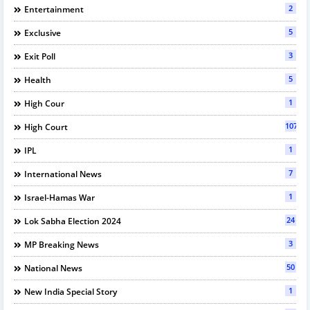
2
Entertainment
5
Exclusive
3
Exit Poll
5
Health
1
High Cour
107
High Court
1
IPL
7
International News
1
Israel-Hamas War
24
Lok Sabha Election 2024
3
MP Breaking News
50
National News
1
New India Special Story