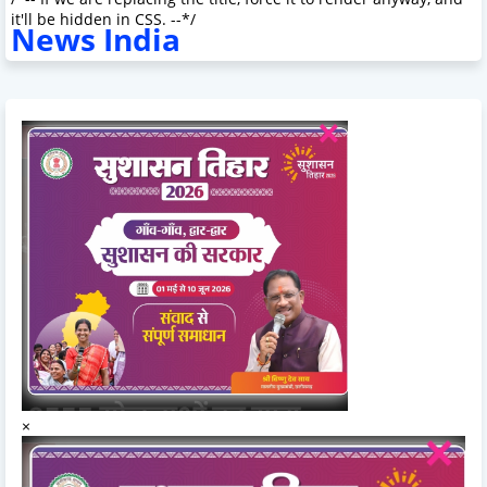
it'll be hidden in CSS. --*/
News India
×