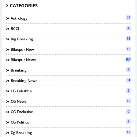
CATEGORIES
27
Astrology
4
BCCI
13
Big Breaking
13
Bilaspur New
834
Bilaspur News
6
Breaking
31
Breaking News
2
CG Loksbha
12
CG News
6
CG Exclusive
6
CG Politics
12
Cg Breaking