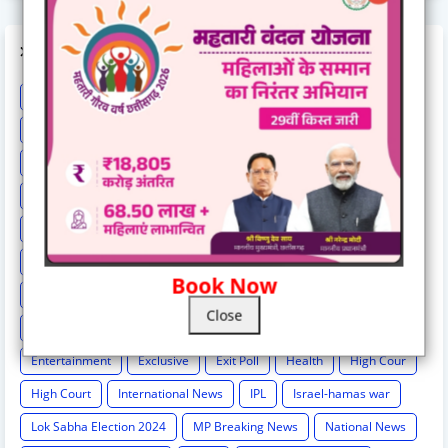
LABELS
Astrology
BCCI
Big breaking
Bilaspur
Bilaspur New
Bilaspur News
Bilaspur News.
Bilaspur-hindi-news
Breaking
Breaking News
Cg Breaking
CG exclusive
CG Loksbha
CG News
CG politics
Chattisgarh news
Chh
Chhattisgarh
Chhattisgarh Breaking
Chhattisgarh New
Chhattisgarh News
Chhattisgarh News.
Book Now
Chhattisgarh-hindi-news
Chhattisgarh-news-update
Cricket
Close
Crime
Education
Election Result
Elections
Entertainment
Exclusive
Exit Poll
Health
High Cour
High Court
International News
IPL
Israel-hamas war
Lok Sabha Election 2024
MP Breaking News
National News