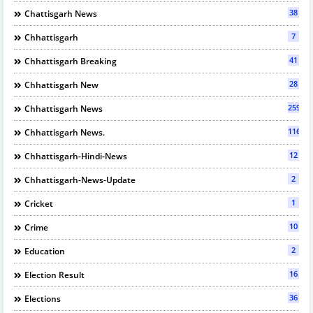
38
Chattisgarh News
7
Chhattisgarh
41
Chhattisgarh Breaking
28
Chhattisgarh New
2595
Chhattisgarh News
116
Chhattisgarh News.
12
Chhattisgarh-Hindi-News
2
Chhattisgarh-News-Update
1
Cricket
10
Crime
2
Education
16
Election Result
36
Elections