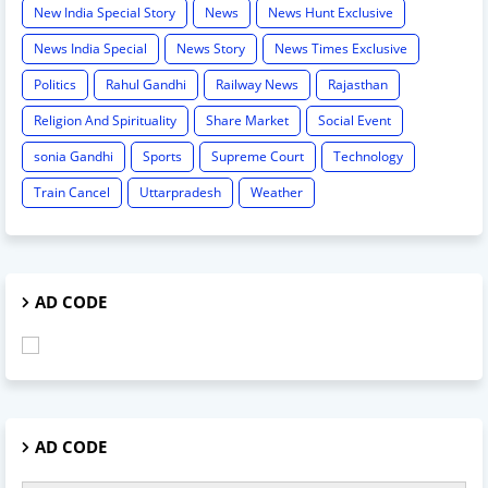
New India Special Story
News
News Hunt Exclusive
News India Special
News Story
News Times Exclusive
Politics
Rahul Gandhi
Railway News
Rajasthan
Religion And Spirituality
Share Market
Social Event
sonia Gandhi
Sports
Supreme Court
Technology
Train Cancel
Uttarpradesh
Weather
AD CODE
AD CODE