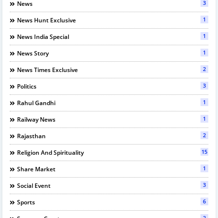
3
News
1
News Hunt Exclusive
1
News India Special
1
News Story
2
News Times Exclusive
3
Politics
1
Rahul Gandhi
1
Railway News
2
Rajasthan
15
Religion And Spirituality
1
Share Market
3
Social Event
6
Sports
2