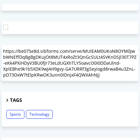
https://be075e8d.sibforms.com/serve/MUIEAM0UKoN8OYM0Jw
bWNEffDqBgBgDKuJOt8MUT4xRoZt3QnGcSULt4SVKnDSJl30T7PZ
-eKk4PXiHDyV3BU0fJr73eLdUGXhTLY5oavcO0I0DDaUlnd-
XplEBhe9k1b5XDK9wJAH9gvy-GA7URRf3g5eyiogd8rwaB4u3ZnL-
pD73DxW7tElpKRwOK3unn0IDnjxF4QWXAhNjJ
TAGS
Sports
Technology