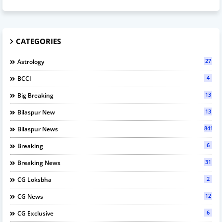
CATEGORIES
27
Astrology
4
BCCI
13
Big Breaking
13
Bilaspur New
841
Bilaspur News
6
Breaking
31
Breaking News
2
CG Loksbha
12
CG News
6
CG Exclusive