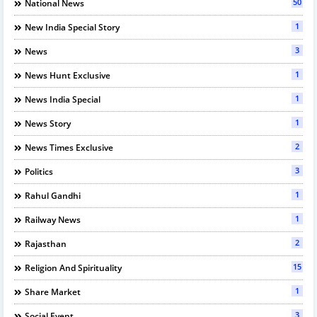
50
National News
1
New India Special Story
3
News
1
News Hunt Exclusive
1
News India Special
1
News Story
2
News Times Exclusive
3
Politics
1
Rahul Gandhi
1
Railway News
2
Rajasthan
15
Religion And Spirituality
1
Share Market
3
Social Event