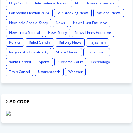
High Court
International News
IPL
Israel-hamas war
Lok Sabha Election 2024
MP Breaking News
National News
New India Special Story
News
News Hunt Exclusive
News India Special
News Story
News Times Exclusive
Politics
Rahul Gandhi
Railway News
Rajasthan
Religion And Spirituality
Share Market
Social Event
sonia Gandhi
Sports
Supreme Court
Technology
Train Cancel
Uttarpradesh
Weather
AD CODE