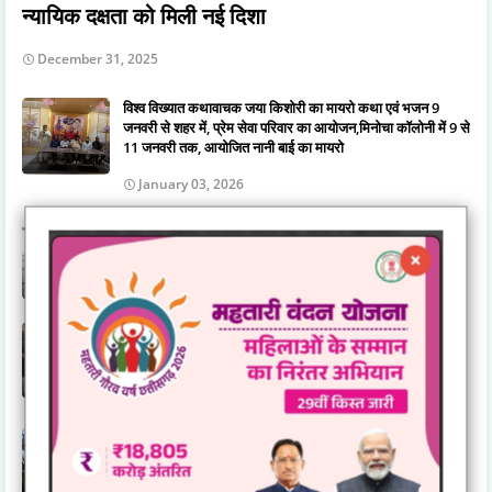
न्यायिक दक्षता को मिली नई दिशा
December 31, 2025
विश्व विख्यात कथावाचक जया किशोरी का मायरो कथा एवं भजन 9
जनवरी से शहर में, प्रेम सेवा परिवार का आयोजन,मिनोचा कॉलोनी में 9 से
11 जनवरी तक, आयोजित नानी बाई का मायरो
January 03, 2026
घर खरीदने वाले के लिए महत्वपूर्ण जानकारी.......रेरा ने किया अलर्ट
November 03, 2025
गुरुद्वारा दयालबंद बिलासपुर में गुरु अर्जन देव जी के शहीदी दिवस की
तैयारियाँ पूर्ण, सवा महीने के सुखमनी साहिब पाठ का हुआ समापन
June 15, 2026
जिला स्तरीय राज्योत्सव 2025 : केंद्रीय राज्यमंत्री तोखन साहू ने
दिव्यांगजनों को दिए ट्रायसायकल एवं व्हीलचेयर,ट्रायसायकल और
व्हीलचेयर पाकर खिले दिव्यांगजनों के चेहरे