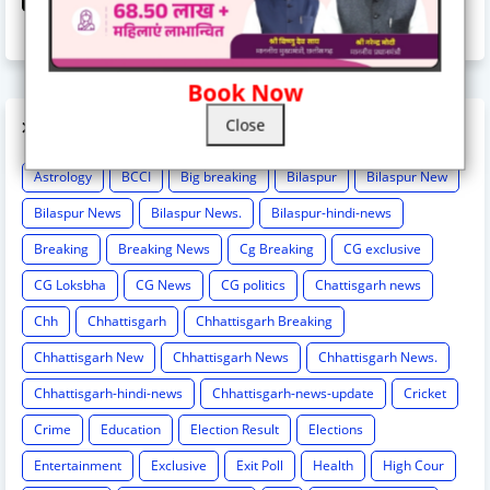
November 03, 2025
Book Now
Close
LABELS
Astrology
BCCI
Big breaking
Bilaspur
Bilaspur New
Bilaspur News
Bilaspur News.
Bilaspur-hindi-news
Breaking
Breaking News
Cg Breaking
CG exclusive
CG Loksbha
CG News
CG politics
Chattisgarh news
Chh
Chhattisgarh
Chhattisgarh Breaking
Chhattisgarh New
Chhattisgarh News
Chhattisgarh News.
Chhattisgarh-hindi-news
Chhattisgarh-news-update
Cricket
Crime
Education
Election Result
Elections
Entertainment
Exclusive
Exit Poll
Health
High Cour