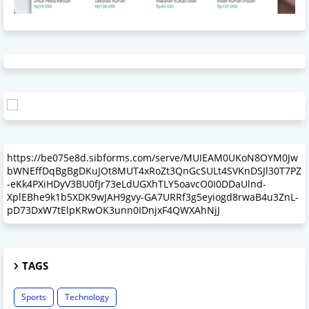
https://be075e8d.sibforms.com/serve/MUIEAM0UKoN8OYM0Jw
bWNEffDqBgBgDKuJOt8MUT4xRoZt3QnGcSULt4SVKnDSJl30T7PZ
-eKk4PXiHDyV3BU0fJr73eLdUGXhTLY5oavcO0I0DDaUlnd-
XplEBhe9k1b5XDK9wJAH9gvy-GA7URRf3g5eyiogd8rwaB4u3ZnL-
pD73DxW7tElpKRwOK3unn0IDnjxF4QWXAhNjJ
TAGS
Sports
Technology