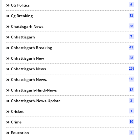
6
CG Politics
12
Cg Breaking
38
Chattisgarh News
7
Chhattisgarh
41
Chhattisgarh Breaking
28
Chhattisgarh New
2597
Chhattisgarh News
116
Chhattisgarh News.
12
Chhattisgarh-Hindi-News
2
Chhattisgarh-News-Update
1
Cricket
10
Crime
2
Education