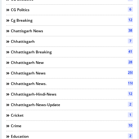
6
CG Politics
12
Cg Breaking
38
Chattisgarh News
7
Chhattisgarh
41
Chhattisgarh Breaking
28
Chhattisgarh New
2596
Chhattisgarh News
116
Chhattisgarh News.
12
Chhattisgarh-Hindi-News
2
Chhattisgarh-News-Update
1
Cricket
10
Crime
2
Education