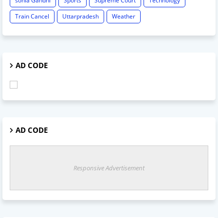
sonia Gandhi
Sports
Supreme Court
Technology
Train Cancel
Uttarpradesh
Weather
AD CODE
AD CODE
Responsive Advertisement