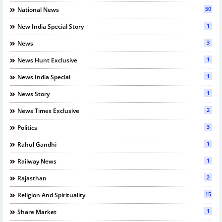
50
National News
1
New India Special Story
3
News
1
News Hunt Exclusive
1
News India Special
1
News Story
2
News Times Exclusive
3
Politics
1
Rahul Gandhi
1
Railway News
2
Rajasthan
15
Religion And Spirituality
1
Share Market