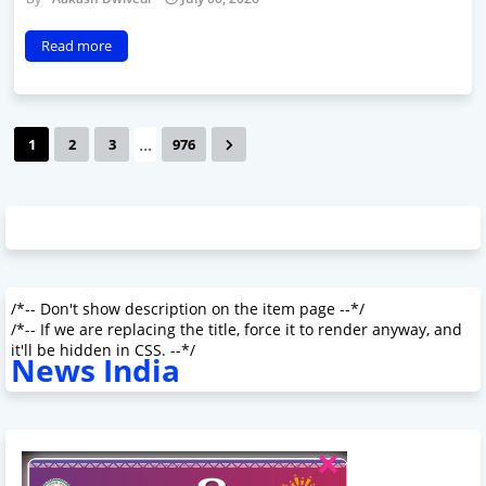
Read more
...
1
2
3
976
/*-- Don't show description on the item page --*/
/*-- If we are replacing the title, force it to render anyway, and
it'll be hidden in CSS. --*/
News India