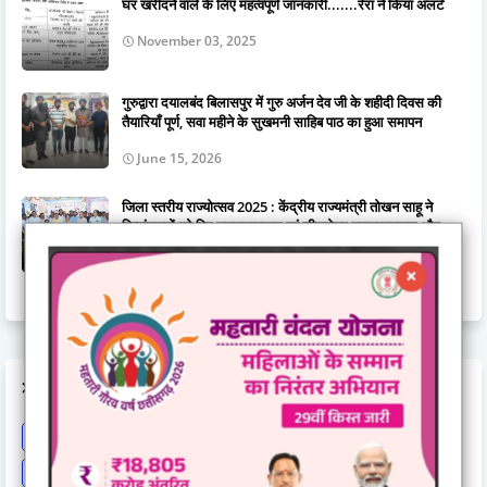
घर खरीदने वाले के लिए महत्वपूर्ण जानकारी.......रेरा ने किया अलर्ट
November 03, 2025
गुरुद्वारा दयालबंद बिलासपुर में गुरु अर्जन देव जी के शहीदी दिवस की
तैयारियाँ पूर्ण, सवा महीने के सुखमनी साहिब पाठ का हुआ समापन
June 15, 2026
जिला स्तरीय राज्योत्सव 2025 : केंद्रीय राज्यमंत्री तोखन साहू ने
दिव्यांगजनों को दिए ट्रायसायकल एवं व्हीलचेयर,ट्रायसायकल और
व्हीलचेयर पाकर खिले दिव्यांगजनों के चेहरे
November 03, 2025
LABELS
Astrology
BCCI
Big breaking
Bilaspur
Bilaspur New
Bilaspur News
Bilaspur News.
Bilaspur-hindi-news