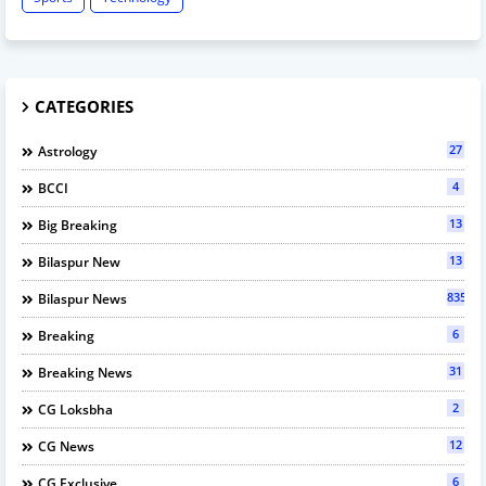
CATEGORIES
27
Astrology
4
BCCI
13
Big Breaking
13
Bilaspur New
835
Bilaspur News
6
Breaking
31
Breaking News
2
CG Loksbha
12
CG News
6
CG Exclusive