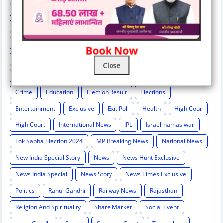
Breaking
Breaking News
Cg Breaking
CG exclusive
CG Loksbha
CG News
CG politics
Chattisgarh news
Chh
Chhattisgarh
Chhattisgarh Breaking
Book Now
Chhattisgarh New
Chhattisgarh News
Chhattisgarh News.
Close
Chhattisgarh-hindi-news
Chhattisgarh-news-update
Cricket
Crime
Education
Election Result
Elections
Entertainment
Exclusive
Exit Poll
Health
High Cour
High Court
International News
IPL
Israel-hamas war
Lok Sabha Election 2024
MP Breaking News
National News
New India Special Story
News
News Hunt Exclusive
News India Special
News Story
News Times Exclusive
Politics
Rahul Gandhi
Railway News
Rajasthan
Religion And Spirituality
Share Market
Social Event