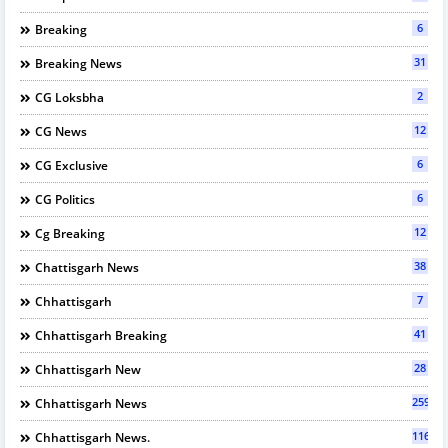
6
Breaking
31
Breaking News
2
CG Loksbha
12
CG News
6
CG Exclusive
6
CG Politics
12
Cg Breaking
38
Chattisgarh News
7
Chhattisgarh
41
Chhattisgarh Breaking
28
Chhattisgarh New
2597
Chhattisgarh News
116
Chhattisgarh News.