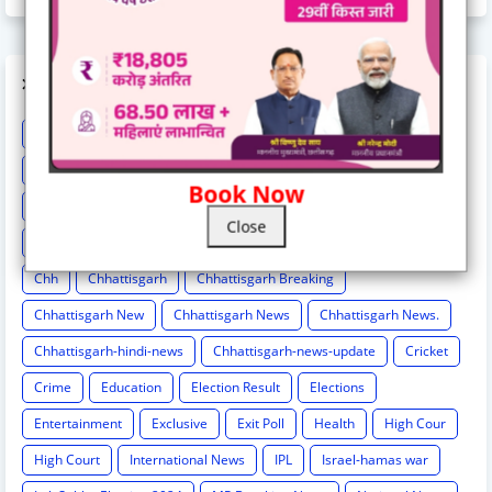
LABELS
Astrology
BCCI
Big breaking
Bilaspur
Bilaspur New
Bilaspur News
Bilaspur News.
Bilaspur-hindi-news
Book Now
Breaking
Breaking News
Cg Breaking
CG exclusive
Close
CG Loksbha
CG News
CG politics
Chattisgarh news
Chh
Chhattisgarh
Chhattisgarh Breaking
Chhattisgarh New
Chhattisgarh News
Chhattisgarh News.
Chhattisgarh-hindi-news
Chhattisgarh-news-update
Cricket
Crime
Education
Election Result
Elections
Entertainment
Exclusive
Exit Poll
Health
High Cour
High Court
International News
IPL
Israel-hamas war