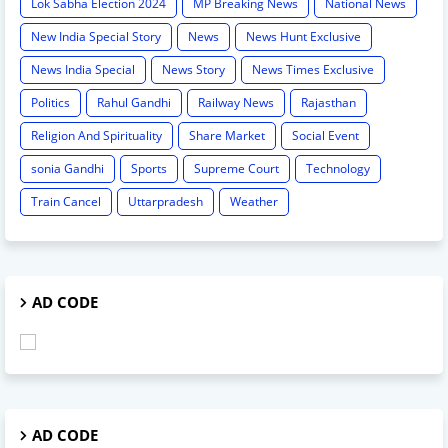
Lok Sabha Election 2024
MP Breaking News
National News
New India Special Story
News
News Hunt Exclusive
News India Special
News Story
News Times Exclusive
Politics
Rahul Gandhi
Railway News
Rajasthan
Religion And Spirituality
Share Market
Social Event
sonia Gandhi
Sports
Supreme Court
Technology
Train Cancel
Uttarpradesh
Weather
AD CODE
AD CODE