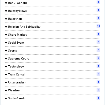
1
Rahul Gandhi
1
Railway News
2
Rajasthan
15
Religion And Spirituality
1
Share Market
3
Social Event
6
Sports
2
Supreme Court
1
Technology
6
Train Cancel
1
Uttarpradesh
6
Weather
1
Sonia Gandhi