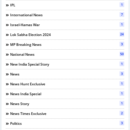
1
IPL
7
International News
1
Israel-Hamas War
24
Lok Sabha Election 2024
3
MP Breaking News
50
National News
1
New India Special Story
3
News
1
News Hunt Exclusive
1
News India Special
1
News Story
2
News Times Exclusive
3
Politics