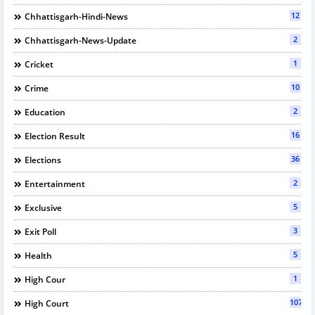
12
Chhattisgarh-Hindi-News
2
Chhattisgarh-News-Update
1
Cricket
10
Crime
2
Education
16
Election Result
36
Elections
2
Entertainment
5
Exclusive
3
Exit Poll
5
Health
1
High Cour
107
High Court